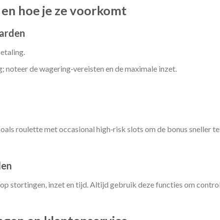
en hoe je ze voorkomt
aarden
etaling.
 noteer de wagering‑vereisten en de maximale inzet.
als roulette met occasional high‑risk slots om de bonus sneller te
len
p stortingen, inzet en tijd. Altijd gebruik deze functies om contro