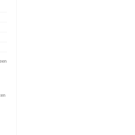
 een
ten