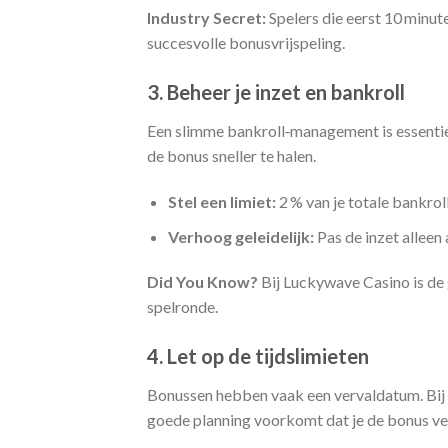
Industry Secret:
Spelers die eerst 10 minu
succesvolle bonusvrijspeling.
3. Beheer je inzet en bankroll
Een slimme bankroll‑management is essentiee
de bonus sneller te halen.
Stel een limiet:
2 % van je totale bankrol
Verhoog geleidelijk:
Pas de inzet alleen 
Did You Know?
Bij Luckywave Casino is de
spelronde.
4. Let op de tijdslimieten
Bonussen hebben vaak een vervaldatum. Bij 
goede planning voorkomt dat je de bonus ver