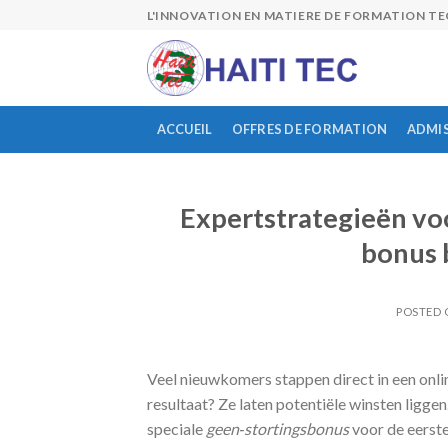
Skip
L'INNOVATION EN MATIERE DE FORMATION T
to
content
ACCUEIL
OFFRES DE FORMATION
ADMI
Expertstrategieën voor
bonus 
POSTED
Veel nieuwkomers stappen direct in een onl
resultaat? Ze laten potentiële winsten ligge
speciale
geen‑stortingsbonus
voor de eerste