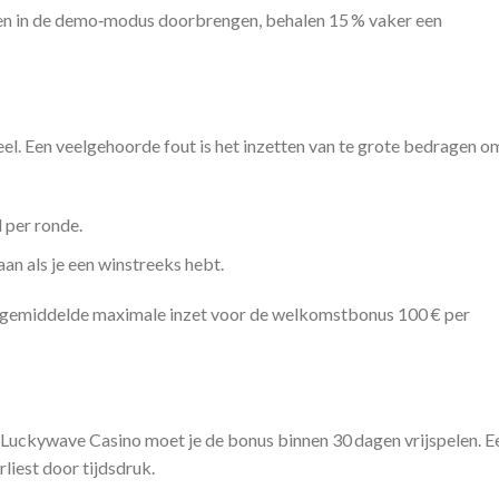
ten in de demo‑modus doorbrengen, behalen 15 % vaker een
l. Een veelgehoorde fout is het inzetten van te grote bedragen o
l per ronde.
aan als je een winstreeks hebt.
 gemiddelde maximale inzet voor de welkomstbonus 100 € per
Luckywave Casino moet je de bonus binnen 30 dagen vrijspelen. E
liest door tijdsdruk.