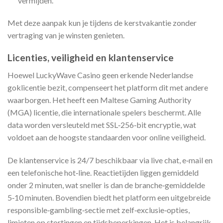
vermijden.
Met deze aanpak kun je tijdens de kerstvakantie zonder
vertraging van je winsten genieten.
Licenties, veiligheid en klantenservice
Hoewel LuckyWave Casino geen erkende Nederlandse
goklicentie bezit, compenseert het platform dit met andere
waarborgen. Het heeft een Maltese Gaming Authority
(MGA) licentie, die internationale spelers beschermt. Alle
data worden versleuteld met SSL‑256‑bit encryptie, wat
voldoet aan de hoogste standaarden voor online veiligheid.
De klantenservice is 24/7 beschikbaar via live chat, e‑mail en
een telefonische hot‑line. Reactietijden liggen gemiddeld
onder 2 minuten, wat sneller is dan de branche‑gemiddelde
5‑10 minuten. Bovendien biedt het platform een uitgebreide
responsible‑gambling‑sectie met zelf‑exclusie‑opties,
limieten op stortingen en tijdsbeperkingen. Het is belangrijk