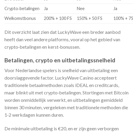
Crypto‑betalingen
Ja
Nee
Ja
Welkomstbonus
200% + 100 FS
150% + 50 FS
100% + 75
Dit overzicht laat zien dat LuckyWave een breder aanbod
heeft dan veel andere platforms, vooral op het gebied van
crypto‑betalingen en kerst‑bonussen.
Betalingen, crypto en uitbetalingssnelheid
Voor Nederlandse spelers is snelheid van uitbetaling een
doorslaggevende factor. LuckyWave Casino accepteert
traditionele betaalmethoden zoals iDEAL en creditcards,
maar blinkt uit met crypto‑betalingen. Stortingen met Bitcoin
worden onmiddellijk verwerkt, en uitbetalingen gemiddeld
binnen 30 minuten, vergeleken met traditionele methoden die
1‑2 werkdagen kunnen duren.
De minimale uitbetaling is €20, en er zijn geen verborgen