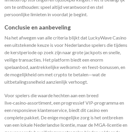
om te onthouden: speel altijd verantwoord en stel
persoonlijke limieten in voordat je begint.
Conclusie en aanbeveling
Na het afwegen van alle criteria blijkt dat LuckyWave Casino
een uitstekende keuze is voor Nederlandse spelers die tijdens
de kerstperiode op zoek zijn naar grote jackpots en snelle,
veilige transacties. Het platform biedt een enorm
spelaanbod, aantrekkelijke welkomst‑ en feest‑bonussen, en
de mogelijkheid om met crypto te betalen—wat de
uitbetalingssnelheid aanzienlijk verhoogt.
Voor spelers die waarde hechten aan een breed
live‑casino‑assortiment, een progressief VIP‑programma en
een responsieve klantenservice, biedt dit casino een
complete pakket. De enige mogelijke zorg is het ontbreken
van een lokale Nederlandse licentie, maar de MGA‑licentie en