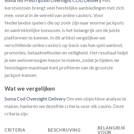
Soma No Prescription Overnight COD Delivery
Het
kerstseizoen brengt veel feestelijke aanbiedingen met zich
mee, vooral in de wereld van online casino’s. Voor
Nederlandse spelers die op zoek zijn naar enorme jackpots
en aantrekkelijke bonussen, is het belangrijk om de juiste
platformen te kennen. In dit artikel vergelijken we
verschillende online casino’s op basis van hun spel‑aanbod,
promoties, betaalmethoden en veiligheid. Het resultaat helpt
je een weloverwogen keuze te maken, zodat je tijdens de
feestdagen maximaal kunt profiteren van de grootste
jackpot‑kansen.
Wat we vergelijken
Soma Cod Overnight Delivery
Om een objectieve analyse te
maken, hanteren we dezelfde criteria voor elk casino. Deze
criteria zijn:
BELANGRIJK
CRITERIA
BESCHRIJVING
VOOR