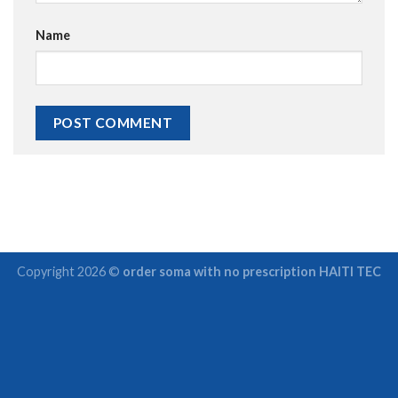
Name
Copyright 2026 ©
order soma with no prescription
HAITI TEC