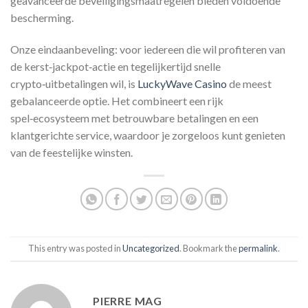
geavanceerde beveiligingsmaatregelen bieden voldoende
bescherming.
Onze eindaanbeveling: voor iedereen die wil profiteren van
de kerst‑jackpot‑actie en tegelijkertijd snelle
crypto‑uitbetalingen wil, is
LuckyWave Casino
de meest
gebalanceerde optie. Het combineert een rijk
spel‑ecosysteem met betrouwbare betalingen en een
klantgerichte service, waardoor je zorgeloos kunt genieten
van de feestelijke winsten.
This entry was posted in
Uncategorized
. Bookmark the
permalink
.
PIERRE MAG