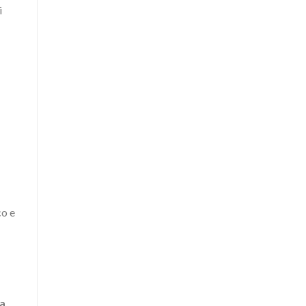
i
co e
pa