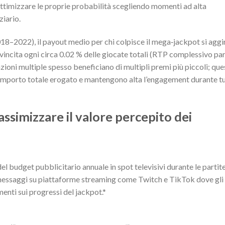
i ottimizzare le proprie probabilità scegliendo momenti ad alta
ziario.
018–2022), il payout medio per chi colpisce il mega‑jackpot si aggi
vincita ogni circa 0.02 % delle giocate totali (RTP complessivo par
ioni multiple spesso beneficiano di multipli premi più piccoli; que
l’importo totale erogato e mantengono alta l’engagement durante t
assimizzare il valore percepito dei
del budget pubblicitario annuale in spot televisivi durante le partit
messaggi su piattaforme streaming come Twitch e TikTok dove gli
nti sui progressi del jackpot.*