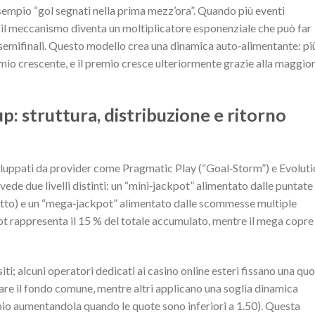
esempio “gol segnati nella prima mezz’ora”. Quando più eventi
 il meccanismo diventa un moltiplicatore esponenziale che può far
e semifinali. Questo modello crea una dinamica auto‑alimentante: pi
io crescente, e il premio cresce ulteriormente grazie alla maggio
: struttura, distribuzione e ritorno
viluppati da provider come Pragmatic Play (“Goal‑Storm”) e Evolut
ede due livelli distinti: un “mini‑jackpot” alimentato dalle puntate
o esatto) e un “mega‑jackpot” alimentato dalle scommesse multiple
pot rappresenta il 15 % del totale accumulato, mentre il mega copre
siti; alcuni operatori dedicati ai casino online esteri fissano una qu
tare il fondo comune, mentre altri applicano una soglia dinamica
mpio aumentandola quando le quote sono inferiori a 1.50). Questa