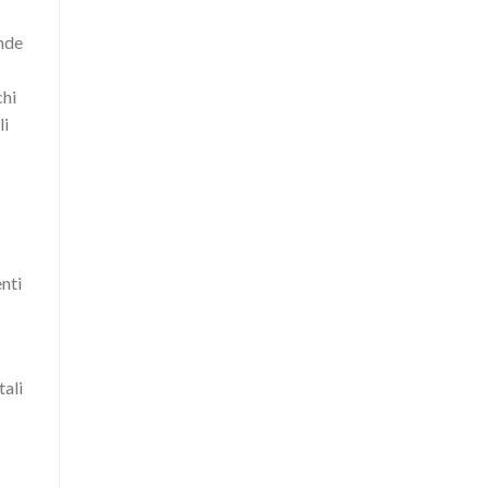
ande
chi
li
enti
tali