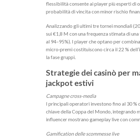
flessibilità consente ai player più esperti d
probabilità di vincita con minor rischio finan
Analizzando gli ultimi tre tornei mondiali (2
sui €1,8 M con una frequenza stimata di una 
al 94–95%). I player che optano per combinaz
micro‑premi costituiscono circa il 22 % del
la fase gruppi.
Strategie dei casinò per m
jackpot estivi
Campagne cross‑media
I principali operatori investono fino al 30 % 
chiave della Coppa del Mondo, integrando 
influencer mostrano gameplay live con comme
Gamification delle scommesse live