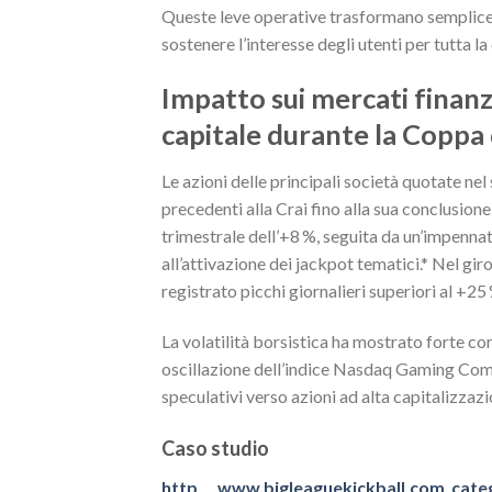
Queste leve operative trasformano semplice
sostenere l’interesse degli utenti per tutta la
Impatto sui mercati finanzia
capitale durante la Copp
Le azioni delle principali società quotate ne
precedenti alla Crai fino alla sua conclusion
trimestrale dell’+8 %, seguita da un’impenn
all’attivazione dei jackpot tematici.* Nel gi
registrato picchi giornalieri superiori al +25
La volatilità borsistica ha mostrato forte co
oscillazione dell’indice Nasdaq Gaming Comp
speculativi verso azioni ad alta capitalizzazi
Caso studio
http___www.bigleaguekickball.com_cate