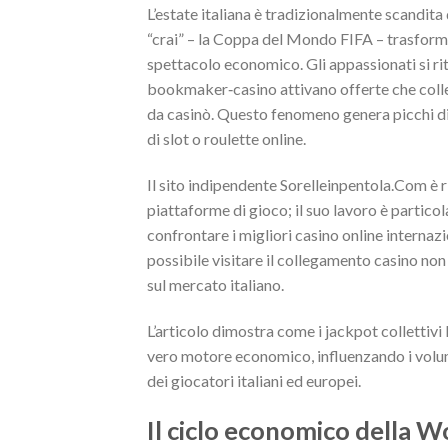
L’estate italiana è tradizionalmente scandita
“crai” – la Coppa del Mondo FIFA – trasforma
spettacolo economico. Gli appassionati si rit
bookmaker‑casino attivano offerte che colle
da casinò. Questo fenomeno genera picchi di t
di slot o roulette online.
Il sito indipendente Sorelleinpentola.Com è 
piattaforme di gioco; il suo lavoro è partico
confrontare i migliori casino online internaz
possibile visitare il collegamento casino non
sul mercato italiano.
L’articolo dimostra come i jackpot collettivi 
vero motore economico, influenzando i volumi 
dei giocatori italiani ed europei.
Il ciclo economico della W