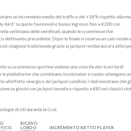
istrano un incremento medio del traffico del +18 % rispetto alla me
ly‑bird” su quote favorevoli e bonus ingresso fino a €200 con
a nella settimana delle semifinali, quando le scommesse live
ico dell’evento precedente. Dopo la finale si osserva un calo moder
ost‑stagione tradizionale grazie ai jackpot residui ancora attivi pe
ente su scommesse sportive vedono una crescita dei ricavi lordi
re le piattaforme che combinano bookmaker e casino ottengono u
e all’effetto sinergico dei jackpot condivisi. I dati mostrano che gl
ione su giochi con jackpot tematico rispetto a €85 nei classici slo
ologie di siti durante la Crai:
CO
RICAVO
FFICO
LORDO
INCREMENTO NETTO PLAYER