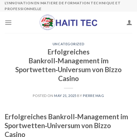
Skip
L'INNOVATION EN MATIERE DE FORMATION TECHNIQUE ET
PROFESSIONNELLE
to
content
UNCATEGORIZED
Erfolgreiches
Bankroll‑Management im
Sportwetten‑Universum von Bizzo
Casino
POSTED ON
MAY 21, 2025
BY
PIERRE MAG
Erfolgreiches Bankroll‑Management im
Sportwetten‑Universum von Bizzo
Casino