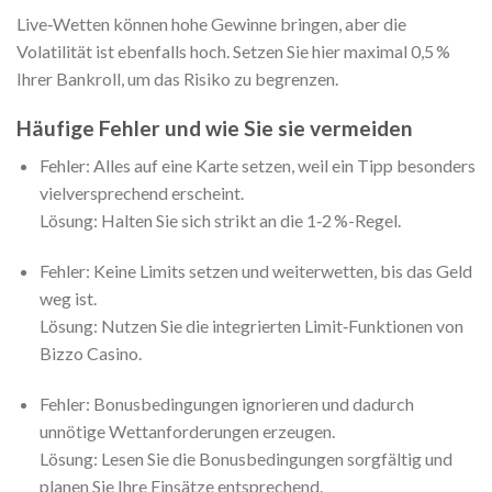
Live‑Wetten können hohe Gewinne bringen, aber die
Volatilität ist ebenfalls hoch. Setzen Sie hier maximal 0,5 %
Ihrer Bankroll, um das Risiko zu begrenzen.
Häufige Fehler und wie Sie sie vermeiden
Fehler: Alles auf eine Karte setzen, weil ein Tipp besonders
vielversprechend erscheint.
Lösung: Halten Sie sich strikt an die 1‑2 %-Regel.
Fehler: Keine Limits setzen und weiterwetten, bis das Geld
weg ist.
Lösung: Nutzen Sie die integrierten Limit‑Funktionen von
Bizzo Casino.
Fehler: Bonusbedingungen ignorieren und dadurch
unnötige Wettanforderungen erzeugen.
Lösung: Lesen Sie die Bonusbedingungen sorgfältig und
planen Sie Ihre Einsätze entsprechend.