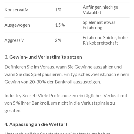
Anfänger, niedrige
Konservativ
1 %
Volatilität
Spieler mit etwas
Ausgewogen
1,5 %
Erfahrung
Erfahrene Spieler, hohe
Aggressiv
2 %
Risikobereitschaft
3. Gewinn‑ und Verlustlimits setzen
Definieren Sie im Voraus, wann Sie Gewinne auszahlen und
wann Sie das Spiel pausieren. Ein typisches Ziel ist, nach einem
Gewinn von 20‑30 % der Bankroll auszusteigen.
Industry Secret: Viele Profis nutzen ein tägliches Verlustlimit
von 5 % ihrer Bankroll, um nicht in die Verlustspirale zu
geraten.
4. Anpassung an die Wettart
Unterschiedliche Sportarten und Wettmärkte haben