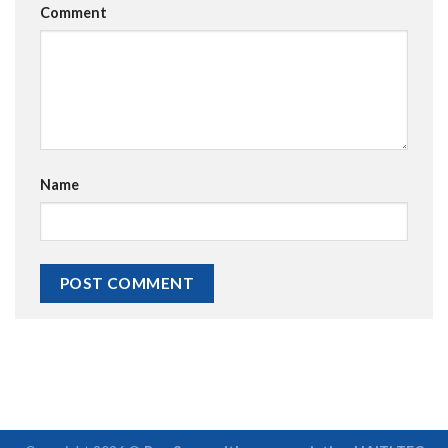
Comment
Name