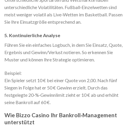
unterschiedliche Volatilitäten. Fußball‑Einzelwetten sind
meist weniger volatil als Live‑Wetten im Basketball. Passen
Sie Ihre Einsatzgröße entsprechend an.
5. Kontinuierliche Analyse
Führen Sie ein einfaches Logbuch, in dem Sie Einsatz, Quote,
Ergebnis und Gewinn/Verlust notieren. So erkennen Sie
Muster und können Ihre Strategie optimieren.
Beispiel:
Ein Spieler setzt 10 € bei einer Quote von 2,00. Nach fünf
Siegen in Folge hat er 50 € Gewinn erzielt. Durch das
festgelegte 20‑%‑Gewinnlimit zieht er 10 € ab und erhöht
seine Bankroll auf 60 €.
Wie Bizzo Casino Ihr Bankroll‑Management
unterstützt