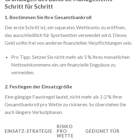
Schritt für Schritt
1. Bestimmen Sie Ihre Gesamtbankroll
Der erste Schritt ist, ein separates Wettkonto zu eröffnen,
das ausschließlich für Sportwetten verwendet wird. Dieses
Geld sollte frei von anderen finanziellen Verpflichtungen sein.
Pro Tipp: Setzen Sie nicht mehr als 5 % Ihres monatlichen
Nettoeinkommens ein, um finanzielle Engpässe zu
vermeiden.
2. Festlegen der Einsatzgröße
Eine gängige Faustregel lautet, nicht mehr als 1‑2 % Ihrer
Gesamtbankroll pro Wette zu riskieren. So überstehen Sie
auch längere Verlustphasen.
RISIKO
EINSATZ‑STRATEGIE
PRO
GEEIGNET FÜR
WETTE