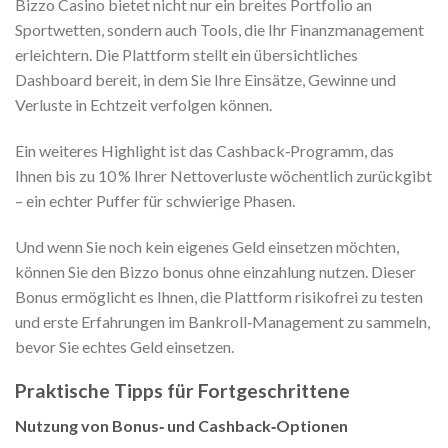
Bizzo Casino bietet nicht nur ein breites Portfolio an
Sportwetten, sondern auch Tools, die Ihr Finanzmanagement
erleichtern. Die Plattform stellt ein übersichtliches
Dashboard bereit, in dem Sie Ihre Einsätze, Gewinne und
Verluste in Echtzeit verfolgen können.
Ein weiteres Highlight ist das Cashback‑Programm, das
Ihnen bis zu 10 % Ihrer Nettoverluste wöchentlich zurückgibt
– ein echter Puffer für schwierige Phasen.
Und wenn Sie noch kein eigenes Geld einsetzen möchten,
können Sie den Bizzo bonus ohne einzahlung nutzen. Dieser
Bonus ermöglicht es Ihnen, die Plattform risikofrei zu testen
und erste Erfahrungen im Bankroll‑Management zu sammeln,
bevor Sie echtes Geld einsetzen.
Praktische Tipps für Fortgeschrittene
Nutzung von Bonus‑ und Cashback‑Optionen