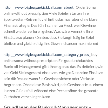
http___www.bigleaguekickball.com_about_
Order Soma
online without prescription Viele Spieler starten ihre
Sportwetten‑Reise mit viel Enthusiasmus, aber ohne klare
Finanzstrategie. Das führt schnell zu Frust, weil Gewinne
schnell wieder verloren gehen. Was wäre, wenn Sie Ihre
Einsätze so planen könnten, dass Sie langfristig im Spiel
bleiben und gleichzeitig Ihre Gewinnchancen maximieren?
http___www.bigleaguekickball.com_category_press_
buy
online soma without prescription Ein gut durchdachtes
Bankroll‑Management gibt Ihnen genau das. Es definiert, wie
viel Geld Sie insgesamt einsetzen, wie groß einzelne Einsätze
sein dürfen und wann Sie Gewinne sichern oder Verluste
begrenzen. Ohne diese Basis wird jede Gewinnserie zu einem
kurzen Glücksfall, während eine Pechsträhne das gesamte
Guthaben verschlingen kann.
Grundlagen des Bankroll‑Managements –