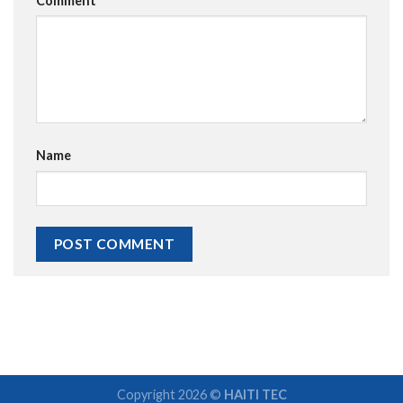
Comment
Name
Copyright 2026 ©
HAITI TEC