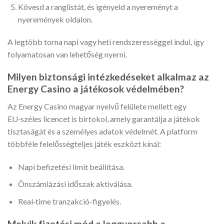
Kövesd a ranglistát, és igényeld a nyereményt a
nyeremények oldalon.
A legtöbb torna napi vagy heti rendszerességgel indul, így
folyamatosan van lehetőség nyerni.
Milyen biztonsági intézkedéseket alkalmaz az
Energy Casino a játékosok védelmében?
Az Energy Casino magyar nyelvű felülete mellett egy
EU‑széles licencet is birtokol, amely garantálja a játékok
tisztaságát és a személyes adatok védelmét. A platform
többféle felelősségteljes játék eszközt kínál:
Napi befizetési limit beállítása.
Önszámlázási időszak aktiválása.
Real‑time tranzakció-figyelés.
Melyik fizetési mód a leggyorsabb a