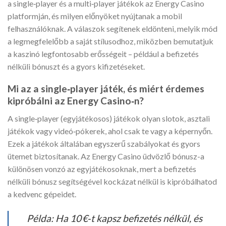
a single‑player és a multi‑player játékok az Energy Casino
platformján, és milyen előnyöket nyújtanak a mobil
felhasználóknak. A válaszok segítenek eldönteni, melyik mód
a legmegfelelőbb a saját stílusodhoz, miközben bemutatjuk
a kaszinó legfontosabb erősségeit – például a befizetés
nélküli bónuszt és a gyors kifizetéseket.
Mi az a single‑player játék, és miért érdemes
kipróbálni az Energy Casino‑n?
A single‑player (egyjátékosos) játékok olyan slotok, asztali
játékok vagy videó‑pókerek, ahol csak te vagy a képernyőn.
Ezek a játékok általában egyszerű szabályokat és gyors
ütemet biztosítanak. Az Energy Casino üdvözlő bónusz-a
különösen vonzó az egyjátékosoknak, mert a befizetés
nélküli bónusz segítségével kockázat nélkül is kipróbálhatod
a kedvenc gépeidet.
Példa: Ha 10 €‑t kapsz befizetés nélkül, és