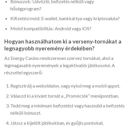
Bónuszok: Üdvözlő, befizetés nélküli vagy
hűségprogram?
Kifizetési mód: E‑wallet, bankkártya vagy kriptovaluta?
Mobil kompatibilitás: Android vagy iOS?
Hogyan használhatom ki a verseny‑tornákat a
legnagyobb nyeremény érdekében?
Az Energy Casino rendszeresen szervez tornákat, ahol a
legmagasabb nyeremények a legaktívabb játékosoké. A
részvétel egyszerű:
Regisztrálj a weboldalon, vagy nyisd meg a mobil appot.
Válaszd ki a kívánt tornát a „Promóciók” menüpontban.
Tedd meg a minimum befizetést vagy használd a befizetés
nélküli bónuszt.
Játssz a kijelölt játékokban, és gyűjts pontokat.