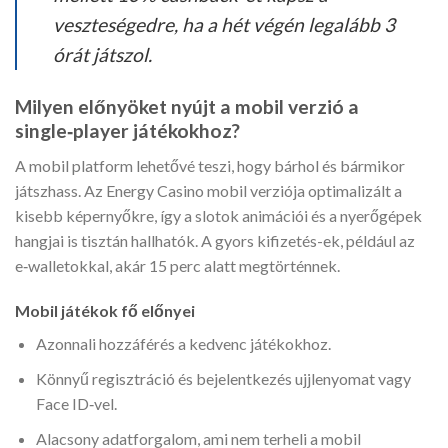
veszteségedre, ha a hét végén legalább 3
órát játszol.
Milyen előnyöket nyújt a mobil verzió a
single‑player játékokhoz?
A mobil platform lehetővé teszi, hogy bárhol és bármikor
játszhass. Az Energy Casino mobil verziója optimalizált a
kisebb képernyőkre, így a slotok animációi és a nyerőgépek
hangjai is tisztán hallhatók. A gyors kifizetés-ek, például az
e‑walletokkal, akár 15 perc alatt megtörténnek.
Mobil játékok fő előnyei
Azonnali hozzáférés a kedvenc játékokhoz.
Könnyű regisztráció és bejelentkezés ujjlenyomat vagy
Face ID‑vel.
Alacsony adatforgalom, ami nem terheli a mobil