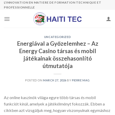
Skip
L'INNOVATION EN MATIERE DE FORMATION TECHNIQUE ET
PROFESSIONNELLE
to
content
UNCATEGORIZED
Energiával a Győzelemhez – Az
Energy Casino társas és mobil
játékainak összehasonlító
útmutatója
POSTED ON
MARCH 27, 2026
BY
PIERRE MAG
Az online kaszinók világa egyre több társas és mobil
funkciót kínál, amelyek a játékélményt fokozzák. Ebben a
cikkben azt vizsgáljuk meg, hogyan viszonyulnak egymáshoz