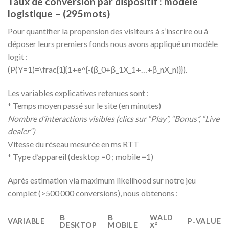
Taux de conversion par dispositif : modèle
logistique – (295 mots)
Pour quantifier la propension des visiteurs à s’inscrire ou à
déposer leurs premiers fonds nous avons appliqué un modèle
logit :
(P(Y=1)=\frac{1}{1+e^{-(β_0+β_1X_1+…+β_nX_n)}}).
Les variables explicatives retenues sont :
* Temps moyen passé sur le site (en minutes)
Nombre d’interactions visibles (clics sur “Play”, “Bonus”, “Live
dealer”)
Vitesse du réseau mesurée en ms RTT
* Type d’appareil (desktop =0 ; mobile =1)
Après estimation via maximum likelihood sur notre jeu
complet (>500 000 conversions), nous obtenons :
Β
Β
WALD
VARIABLE
P‑VALUE
DESKTOP
MOBILE
Χ²