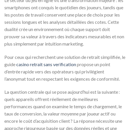
Le secteur du jeu en ligne vit une transformation majeure : les
smartphones ont conquis le quotidien des joueurs, tandis que
les postes de travail conservent une place de choix pour les
sessions longues et les analyses détaillées des cotes. Cette
dualité crée un environnement où chaque support doit
prouver sa valeur à travers des indicateurs mesurables et non
plus simplement par intuition marketing.
Pour ceux qui recherchent une solution de retrait simplifiée, le
guide
casino retrait sans verification
propose un point
d’entrée rapide vers des opérateurs qui privilégient
l’anonymat tout en respectant les exigences de conformité.
La question centrale qui se pose aujourd’hui est la suivante :
quels appareils offrent réellement de meilleures
performances quand on examine le temps de chargement, le
taux de conversion, la valeur moyenne par joueur actif ou
encore le coût d’acquisition client ? La réponse nécessite une
approche rigoureuse basée sur des données réelles et une