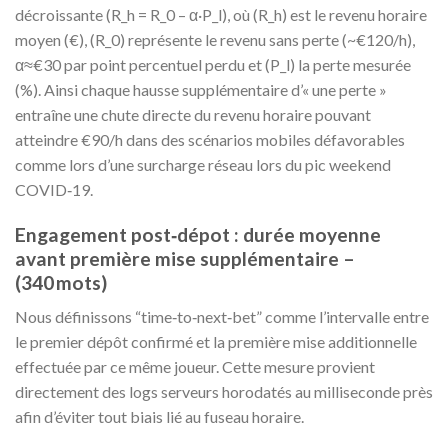
décroissante (R_h = R_0 – α·P_l), où (R_h) est le revenu horaire
moyen (€), (R_0) représente le revenu sans perte (~€120/h),
α≈€30 par point percentuel perdu et (P_l) la perte mesurée
(%). Ainsi chaque hausse supplémentaire d’« une perte »
entraîne une chute directe du revenu horaire pouvant
atteindre €90/h dans des scénarios mobiles défavorables
comme lors d’une surcharge réseau lors du pic weekend
COVID‑19.
Engagement post‑dépot : durée moyenne
avant première mise supplémentaire –
(340 mots)
Nous définissons “time‑to‑next‑bet” comme l’intervalle entre
le premier dépôt confirmé et la première mise additionnelle
effectuée par ce même joueur. Cette mesure provient
directement des logs serveurs horodatés au milliseconde près
afin d’éviter tout biais lié au fuseau horaire.