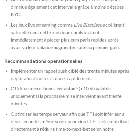
diminue également cet intervalle grâce à moins d’étapes
KYC.
Les jeux live streaming comme
Live Blackjack
accélèrent
naturellement cette métrique car ils incitent
immédiatement à placer plusieurs paris rapides après
avoir vu leur balance augmenter suite au premier gain.
Recommandations opérationnelles
Implémenter un rappel push ciblé dès trente minutes après
dépôt afin d’inciter à placer rapidement.
Offrir un micro‑bonus instantané (+10 %) valable
uniquement si la prochaine mise intervient avant trente
minutes.
Optimiser les temps serveur afin que TTI soit inférieur à
deux secondes même sous connexion LTE – cela contribue
directement à réduire time‑to‑next‑bet selon notre