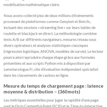
modélisation mathématique claire.
Nous avons collecté plus de deux millions d’évènements
provenant de plateformes comme Genybet et Betclic,
incluant des sessions « streaming live » sur leurs tables de
roulette et blackjack en direct. La méthodologie combine
tests A/B sur différents navigateurs, mesures réseau sous
divers opérateurs et analyses statistiques classiques
(régression logistique, ANOVA, modèles de survie). Le lecteur
pourra ainsi reproduire chaque étape grâce aux formules
présentées et aux scripts Python mis à disposition par
Lemotarologue.Fr, site d’évaluation indépendant spécialisé
dans les classements de casinos en ligne.
Mesure du temps de chargement page : latence
moyenne & distribution – (360 mots)
Les métriques essentielles pour juger la rapidité d’une page
sont le First‑Contentful‑Paint (FCP) et le Time‑to‑Interactive