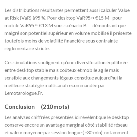
Les distributions résultantes permettent aussi calculer Value
at Risk (VaR) à95 %. Pour desktop VaR95 ≈ €15 M ; pour
mobile VaR95 ≈ €13 M sous scénario B — démontrant que
malgré son potentiel supérieur en volume mobilisé il présente
toutefois moins de volatilité financière sous contrainte
réglementaire stricte.
Ces simulations soulignent qu’une diversification équilibrée
entre desktop stable mais coûteux et mobile agile mais
sensible aux changements légaux constitue aujourd’hui la
meilleure stratégie multicanal recommandée par
Lemotarologue.Fr.
Conclusion – (210 mots)
Les analyses chiffrées présentées ici révèlent que le desktop
conserve encore un avantage marginal côté stabilité réseau
et valeur moyenne par session longue (>30 min), notamment