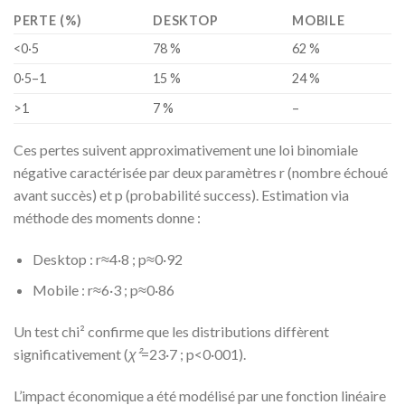
PERTE (%)
DESKTOP
MOBILE
<0·5
78 %
62 %
0·5–1
15 %
24 %
>1
7 %
–
Ces pertes suivent approximativement une loi binomiale
négative caractérisée par deux paramètres r (nombre échoué
avant succès) et p (probabilité success). Estimation via
méthode des moments donne :
Desktop : r≈4·8 ; p≈0·92
Mobile : r≈6·3 ; p≈0·86
Un test chi² confirme que les distributions diffèrent
significativement (
χ²
=23·7 ; p<0·001).
L’impact économique a été modélisé par une fonction linéaire