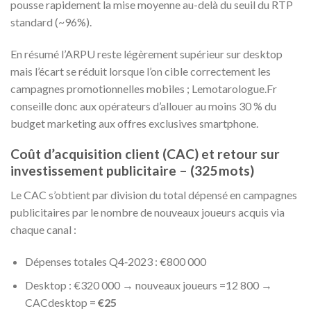
pousse rapidement la mise moyenne au-delà du seuil du RTP
standard (~96%).
En résumé l’ARPU reste légèrement supérieur sur desktop
mais l’écart se réduit lorsque l’on cible correctement les
campagnes promotionnelles mobiles ; Lemotarologue.Fr
conseille donc aux opérateurs d’allouer au moins 30 % du
budget marketing aux offres exclusives smartphone.
Coût d’acquisition client (CAC) et retour sur
investissement publicitaire – (325 mots)
Le CAC s’obtient par division du total dépensé en campagnes
publicitaires par le nombre de nouveaux joueurs acquis via
chaque canal :
Dépenses totales Q4‑2023 : €800 000
Desktop : €320 000 → nouveaux joueurs =12 800 →
CACdesktop =
€25