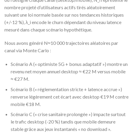
nombre projeté d’utilisateurs actifs tirés aléatoirement
suivant une loi normale basée sur nos tendances historiques
(+/-12 %), λ_i encode le churn dépendant du niveau latence
mesuré dans chaque scénario hypothétique.
Nous avons généré N≈10 000 trajectoires aléatoires par
canal via Monte Carlo :
Scénario A (« optimiste 5G + bonus adaptatif ») montre un
revenu net moyen annuel desktop ≈ €22 M versus mobile
≈ €27 M.
Scénario B (« réglementation stricte + latence accrue »)
renverse légèrement cet écart avec desktop €19 M contre
mobile €18 M.
Scénario C (« crise sanitaire prolongée ») impacte surtout
le trafic desktop (-20 %) tandis que mobile demeure
stable grâce aux jeux instantanés « no download ».