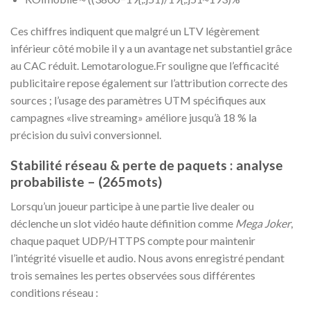
Ces chiffres indiquent que malgré un LTV légèrement
inférieur côté mobile il y a un avantage net substantiel grâce
au CAC réduit. Lemotarologue.Fr souligne que l’efficacité
publicitaire repose également sur l’attribution correcte des
sources ; l’usage des paramètres UTM spécifiques aux
campagnes «​live streaming​» améliore jusqu’à 18 % la
précision du suivi conversionnel.
Stabilité réseau & perte de paquets : analyse
probabiliste – (265 mots)
Lorsqu’un joueur participe à une partie live dealer ou
déclenche un slot vidéo haute définition comme
Mega Joker
,
chaque paquet UDP/HTTPS compte pour maintenir
l’intégrité visuelle et audio. Nous avons enregistré pendant
trois semaines les pertes observées sous différentes
conditions réseau :