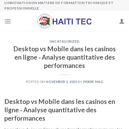
Skip
L'INNOVATION EN MATIERE DE FORMATION TECHNIQUE ET
PROFESSIONNELLE
to
content
UNCATEGORIZED
Desktop vs Mobile dans les casinos
en ligne ‑ Analyse quantitative des
performances
POSTED ON
NOVEMBER 2, 2025
BY
PIERRE MAG
Desktop vs Mobile dans les casinos en
ligne ‑ Analyse quantitative des
performances