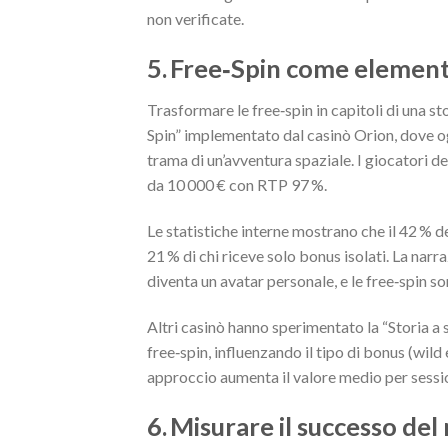
non verificate.
5. Free‑Spin come element
Trasformare le free‑spin in capitoli di una st
Spin” implementato dal casinò Orion, dove o
trama di un’avventura spaziale. I giocatori 
da 10 000 € con RTP 97 %.
Le statistiche interne mostrano che il 42 % de
21 % di chi riceve solo bonus isolati. La nar
diventa un avatar personale, e le free‑spin 
Altri casinò hanno sperimentato la “Storia a s
free‑spin, influenzando il tipo di bonus (wild 
approccio aumenta il valore medio per session
6. Misurare il successo de