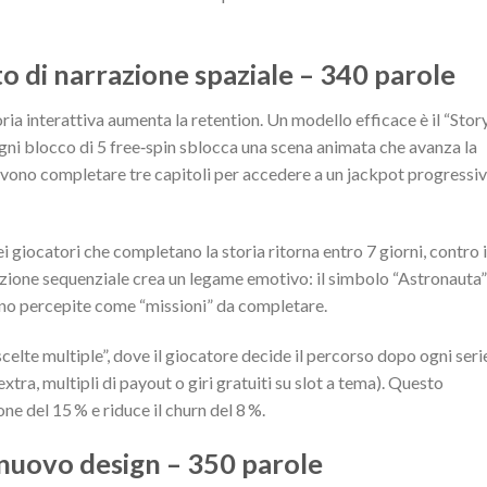
o di narrazione spaziale – 340 parole
oria interattiva aumenta la retention. Un modello efficace è il “Stor
gni blocco di 5 free‑spin sblocca una scena animata che avanza la
devono completare tre capitoli per accedere a un jackpot progressi
i giocatori che completano la storia ritorna entro 7 giorni, contro i
razione sequenziale crea un legame emotivo: il simbolo “Astronauta”
sono percepite come “missioni” da completare.
celte multiple”, dove il giocatore decide il percorso dopo ogni seri
extra, multipli di payout o giri gratuiti su slot a tema). Questo
e del 15 % e riduce il churn del 8 %.
l nuovo design – 350 parole