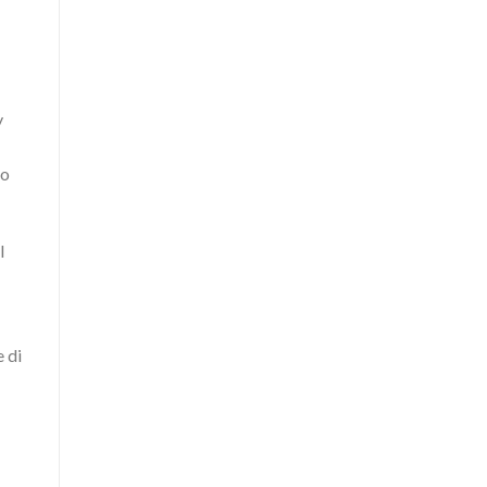
y
vo
l
e di