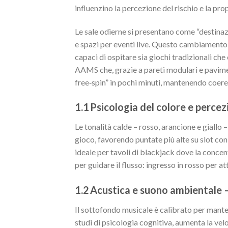
influenzino la percezione del rischio e la pr
Le sale odierne si presentano come “destinazi
e spazi per eventi live. Questo cambiamento h
capaci di ospitare sia giochi tradizionali ch
AAMS che, grazie a pareti modulari e pavime
free‑spin” in pochi minuti, mantenendo coere
1.1 Psicologia del colore e percez
Le tonalità calde – rosso, arancione e giallo
gioco, favorendo puntate più alte su slot con 
ideale per tavoli di blackjack dove la concent
per guidare il flusso: ingresso in rosso per 
1.2 Acustica e suono ambientale 
Il sottofondo musicale è calibrato per mante
studi di psicologia cognitiva, aumenta la velo