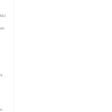
tici
non
re
to