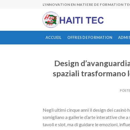
Skip
L'INNOVATION EN MATIERE DE FORMATION T
to
content
ACCUEIL
OFFRES DE FORMATION
ADMI
Design d’avanguardia 
spaziali trasformano 
POST
Negli ultimi cinque anni il design dei casinò 
somigliano a gallerie d’arte interattive che a 
tavoli e slot, ma di guidare le emozioni, infl