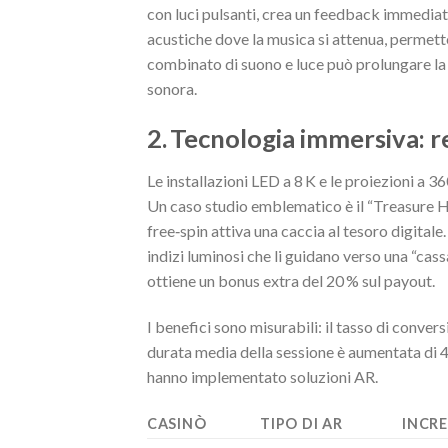
con luci pulsanti, crea un feedback immediato
acustiche dove la musica si attenua, permetten
combinato di suono e luce può prolungare la 
sonora.
2. Tecnologia immersiva: r
Le installazioni LED a 8 K e le proiezioni a 3
Un caso studio emblematico è il “Treasure Hu
free‑spin attiva una caccia al tesoro digitale
indizi luminosi che li guidano verso una “cas
ottiene un bonus extra del 20 % sul payout.
I benefici sono misurabili: il tasso di convers
durata media della sessione è aumentata di 4 
hanno implementato soluzioni AR.
CASINÒ
TIPO DI AR
INCR