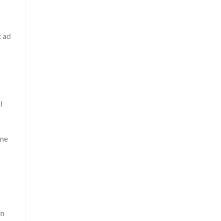
t ad
l
one
in