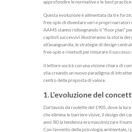
approfondire le normative e le best practice 
Questa evoluzione è alimentata da tre forze: 
free‑spin di diventare veri e propri narrator
AAMS stanno ridisegnando il “floor plan” per
capitoli successivi illustreranno la storia de
all’avanguardia, le strategie di design centra
free‑spin e i metodi per misurare il successo
Il lettore uscirà con una visione chiara di co
stia creando un nuovo paradigma di intratten
centro della proposta di valore.
1. L’evoluzione del concett
Dal tavolo da roulette del 1905, dove la lu
che elimina le barriere visive, il design dei 
anni ’80 la tendenza era massimizzare il nume
Con l’avvento della psicologia ambientale, i 