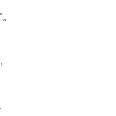
le
 non
e
i
 al
t
.