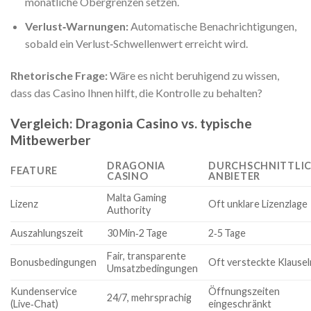
monatliche Obergrenzen setzen.
Verlust‑Warnungen:
Automatische Benachrichtigungen,
sobald ein Verlust‑Schwellenwert erreicht wird.
Rhetorische Frage:
Wäre es nicht beruhigend zu wissen,
dass das Casino Ihnen hilft, die Kontrolle zu behalten?
Vergleich: Dragonia Casino vs. typische
Mitbewerber
DRAGONIA
DURCHSCHNITTLI
FEATURE
CASINO
ANBIETER
Malta Gaming
Lizenz
Oft unklare Lizenzlage
Authority
Auszahlungszeit
30 Min‑2 Tage
2‑5 Tage
Fair, transparente
Bonusbedingungen
Oft versteckte Klausel
Umsatzbedingungen
Kundenservice
Öffnungszeiten
24/7, mehrsprachig
(Live‑Chat)
eingeschränkt