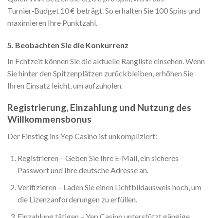
Turnier‑Budget 10 € beträgt. So erhalten Sie 100 Spins und
maximieren Ihre Punktzahl.
5. Beobachten Sie die Konkurrenz
In Echtzeit können Sie die aktuelle Rangliste einsehen. Wenn
Sie hinter den Spitzenplätzen zurückbleiben, erhöhen Sie
Ihren Einsatz leicht, um aufzuholen.
Registrierung, Einzahlung und Nutzung des
Willkommensbonus
Der Einstieg ins Yep Casino ist unkompliziert:
Registrieren – Geben Sie Ihre E‑Mail, ein sicheres
Passwort und Ihre deutsche Adresse an.
Verifizieren – Laden Sie einen Lichtbildausweis hoch, um
die Lizenzanforderungen zu erfüllen.
Einzahlung tätigen – Yep Casino unterstützt gängige