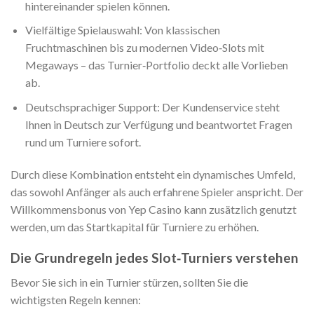
hintereinander spielen können.
Vielfältige Spielauswahl: Von klassischen
Fruchtmaschinen bis zu modernen Video‑Slots mit
Megaways – das Turnier‑Portfolio deckt alle Vorlieben
ab.
Deutschsprachiger Support: Der Kundenservice steht
Ihnen in Deutsch zur Verfügung und beantwortet Fragen
rund um Turniere sofort.
Durch diese Kombination entsteht ein dynamisches Umfeld,
das sowohl Anfänger als auch erfahrene Spieler anspricht. Der
Willkommensbonus von Yep Casino kann zusätzlich genutzt
werden, um das Startkapital für Turniere zu erhöhen.
Die Grundregeln jedes Slot‑Turniers verstehen
Bevor Sie sich in ein Turnier stürzen, sollten Sie die
wichtigsten Regeln kennen: