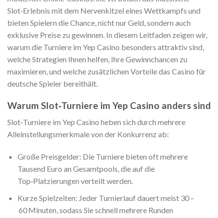
Slot‑Erlebnis mit dem Nervenkitzel eines Wettkampfs und
bieten Spielern die Chance, nicht nur Geld, sondern auch
exklusive Preise zu gewinnen. In diesem Leitfaden zeigen wir,
warum die Turniere im Yep Casino besonders attraktiv sind,
welche Strategien Ihnen helfen, Ihre Gewinnchancen zu
maximieren, und welche zusätzlichen Vorteile das Casino für
deutsche Spieler bereithält.
Warum Slot‑Turniere im Yep Casino anders sind
Slot‑Turniere im Yep Casino heben sich durch mehrere
Alleinstellungsmerkmale von der Konkurrenz ab:
Große Preisgelder: Die Turniere bieten oft mehrere
Tausend Euro an Gesamtpools, die auf die
Top‑Platzierungen verteilt werden.
Kurze Spielzeiten: Jeder Turnierlauf dauert meist 30 –
60 Minuten, sodass Sie schnell mehrere Runden