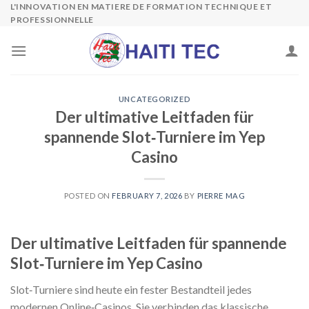
Skip
L'INNOVATION EN MATIERE DE FORMATION TECHNIQUE ET
PROFESSIONNELLE
to
content
UNCATEGORIZED
Der ultimative Leitfaden für
spannende Slot‑Turniere im Yep
Casino
POSTED ON
FEBRUARY 7, 2026
BY
PIERRE MAG
Der ultimative Leitfaden für spannende
Slot‑Turniere im Yep Casino
Slot‑Turniere sind heute ein fester Bestandteil jedes
modernen Online‑Casinos. Sie verbinden das klassische