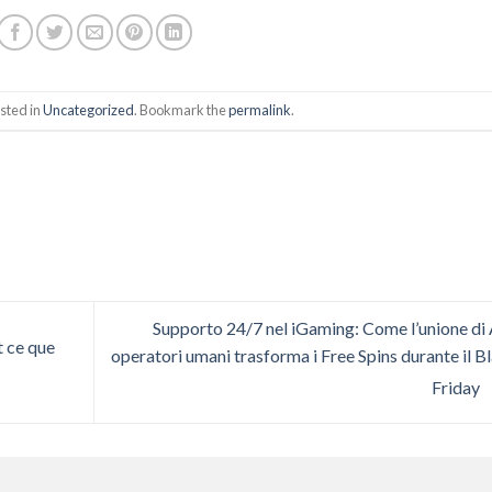
sted in
Uncategorized
. Bookmark the
permalink
.
Supporto 24/7 nel iGaming: Come l’unione di 
t ce que
operatori umani trasforma i Free Spins durante il B
Friday