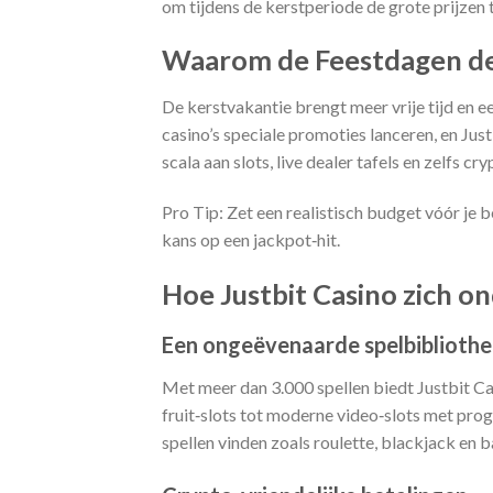
om tijdens de kerstperiode de grote prijzen t
Waarom de Feestdagen de P
De kerstvakantie brengt meer vrije tijd en e
casino’s speciale promoties lanceren, en Jus
scala aan slots, live dealer tafels en zelfs cr
Pro Tip: Zet een realistisch budget vóór je 
kans op een jackpot‑hit.
Hoe Justbit Casino zich o
Een ongeëvenaarde spelbiblioth
Met meer dan 3.000 spellen biedt Justbit Cas
fruit‑slots tot moderne video‑slots met progr
spellen vinden zoals roulette, blackjack en 