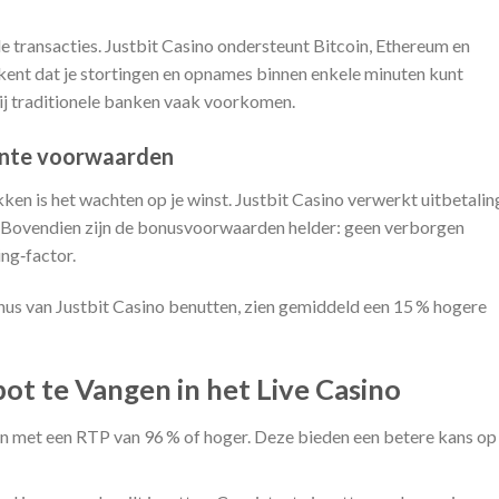
le transacties. Justbit Casino ondersteunt Bitcoin, Ethereum en
kent dat je stortingen en opnames binnen enkele minuten kunt
bij traditionele banken vaak voorkomen.
rante voorwaarden
okken is het wachten op je winst. Justbit Casino verwerkt uitbetali
s. Bovendien zijn de bonusvoorwaarden helder: geen verborgen
ng‑factor.
nus van Justbit Casino benutten, zien gemiddeld een 15 % hogere
t te Vangen in het Live Casino
en met een RTP van 96 % of hoger. Deze bieden een betere kans op