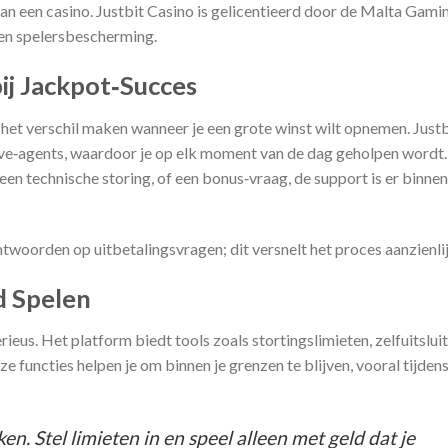
 van een casino. Justbit Casino is gelicentieerd door de Malta Gami
l en spelersbescherming.
ij Jackpot‑Succes
 het verschil maken wanneer je een grote winst wilt opnemen. Justb
ve‑agents, waardoor je op elk moment van de dag geholpen wordt.
een technische storing, of een bonus‑vraag, de support is er binnen
ntwoorden op uitbetalingsvragen; dit versnelt het proces aanzienlij
d Spelen
eus. Het platform biedt tools zoals stortingslimieten, zelfuitslui
e functies helpen je om binnen je grenzen te blijven, vooral tijden
n. Stel limieten in en speel alleen met geld dat je