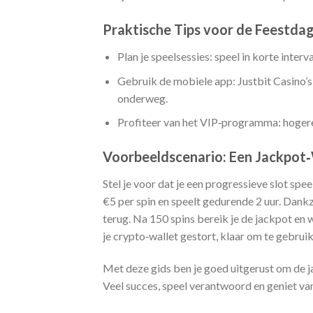
Praktische Tips voor de Feestda
Plan je speelsessies: speel in korte inte
Gebruik de mobiele app: Justbit Casino’s 
onderweg.
Profiteer van het VIP‑programma: hogere 
Voorbeeldscenario: Een Jackpot‑
Stel je voor dat je een progressieve slot sp
€5 per spin en speelt gedurende 2 uur. Dankz
terug. Na 150 spins bereik je de jackpot en 
je crypto‑wallet gestort, klaar om te gebrui
Met deze gids ben je goed uitgerust om de ja
Veel succes, speel verantwoord en geniet van