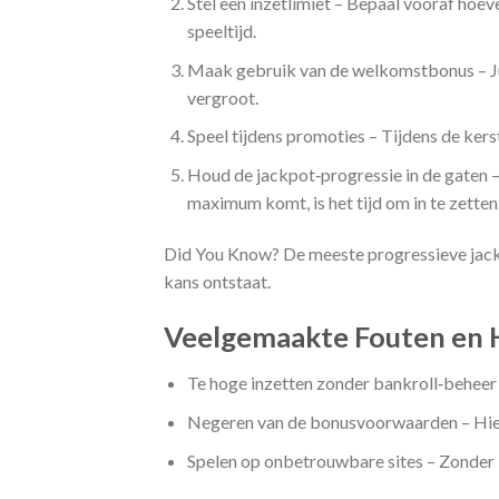
Stel een inzetlimiet – Bepaal vooraf hoeve
speeltijd.
Maak gebruik van de welkomstbonus – Jus
vergroot.
Speel tijdens promoties – Tijdens de kerst
Houd de jackpot‑progressie in de gaten – 
maximum komt, is het tijd om in te zetten
Did You Know? De meeste progressieve jackp
kans ontstaat.
Veelgemaakte Fouten en H
Te hoge inzetten zonder bankroll‑beheer – 
Negeren van de bonusvoorwaarden – Hier
Spelen op onbetrouwbare sites – Zonder li