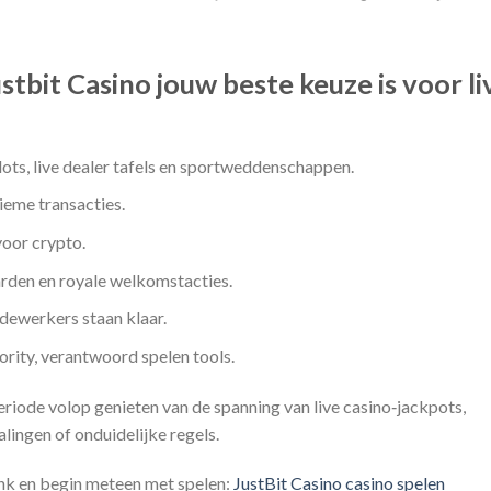
bit Casino jouw beste keuze is voor li
ots, live dealer tafels en sportweddenschappen.
nieme transacties.
voor crypto.
rden en royale welkomstacties.
dewerkers staan klaar.
ority, verantwoord spelen tools.
eriode volop genieten van de spanning van live casino‑jackpots,
lingen of onduidelijke regels.
link en begin meteen met spelen:
JustBit Casino casino spelen