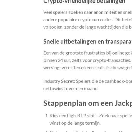
Crypto‑vriendelijke betalingen
Veel spelers zoeken naar anonimiteit en snel
andere populaire cryptocurrencies. Dit bete
voltooien, zonder de lange wachttijden die 
Snelle uitbetalingen en transpa
Een van de grootste frustraties bij online g
binnen 24 uur, zelfs voor crypto‑transactie
wervingsvereisten en een realistische wageri
Industry Secret: Spelers die de cashback‑bo
nettowinst over een maand.
Stappenplan om een Jackpo
Kies een high‑RTP slot – Zoek naar spell
winst op de lange termijn.