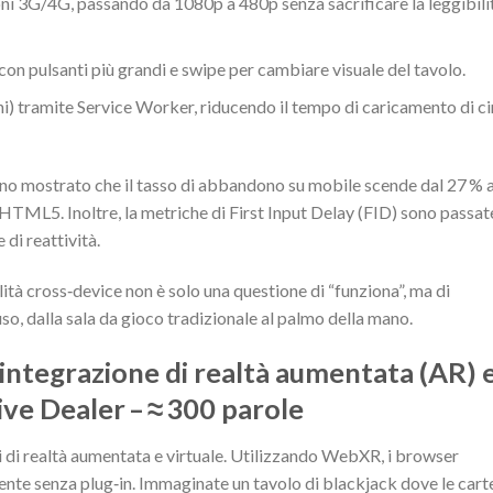
oni 3G/4G, passando da 1080p a 480p senza sacrificare la leggibili
con pulsanti più grandi e swipe per cambiare visuale del tavolo.
oni) tramite Service Worker, riducendo il tempo di caricamento di ci
anno mostrato che il tasso di abbandono su mobile scende dal 27 % a
HTML5. Inoltre, la metriche di First Input Delay (FID) sono passat
di reattività.
ità cross‑device non è solo una questione di “funziona”, ma di
so, dalla sala da gioco tradizionale al palmo della mano.
 integrazione di realtà aumentata (AR) 
Live Dealer – ≈ 300 parole
di realtà aumentata e virtuale. Utilizzando WebXR, i browser
te senza plug‑in. Immaginate un tavolo di blackjack dove le cart