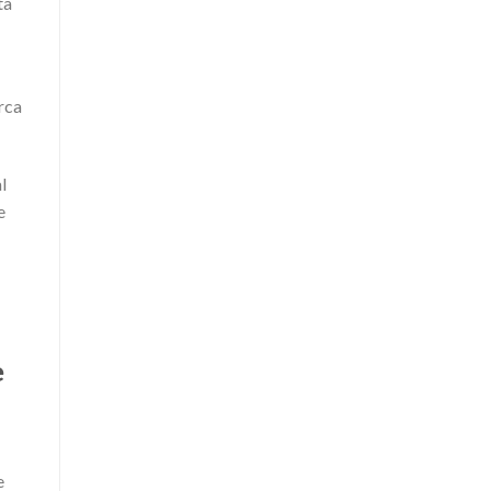
tà
rca
l
e
e
e