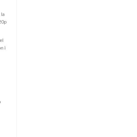
 la
720p
el
n i
o