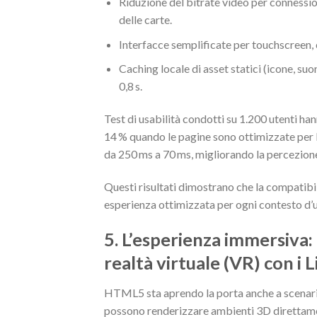
Riduzione del bitrate video per connessi
delle carte.
Interfacce semplificate per touchscreen, 
Caching locale di asset statici (icone, su
0,8 s.
Test di usabilità condotti su 1.200 utenti h
14 % quando le pagine sono ottimizzate per 
da 250 ms a 70 ms, migliorando la percezione 
Questi risultati dimostrano che la compatibil
esperienza ottimizzata per ogni contesto d’u
5. L’esperienza immersiva:
realtà virtuale (VR) con i 
HTML5 sta aprendo la porta anche a scenari 
possono renderizzare ambienti 3D direttamen