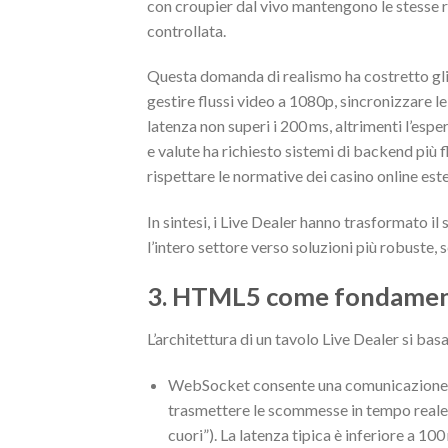
con croupier dal vivo mantengono le stesse re
controllata.
Questa domanda di realismo ha costretto gli 
gestire flussi video a 1080p, sincronizzare l
latenza non superi i 200 ms, altrimenti l’espe
e valute ha richiesto sistemi di backend più f
rispettare le normative dei casino online este
In sintesi, i Live Dealer hanno trasformato i
l’intero settore verso soluzioni più robuste,
3. HTML5 come fondamento
L’architettura di un tavolo Live Dealer si b
WebSocket consente una comunicazione bidi
trasmettere le scommesse in tempo reale e 
cuori”). La latenza tipica è inferiore a 10