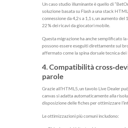
Un caso studio illuminante è quello di “BetO
soluzione basata su Flash a una stack HTML5
connessione da 4,2 s a 1,1 s, un aumento del
22 % dei ricavi da giocatori mobile.
Questa migrazione ha anche semplificato la c
possono essere eseguiti direttamente sul br
affermato come la spina dorsale tecnica dei L
4. Compatibilità cross‑dev
parole
Grazie all’HTML5, un tavolo Live Dealer può 
canvas si adatta automaticamente alla risol
disposizione delle fiches per ottimizzare l’i
Le ottimizzazioni più comuni includono: