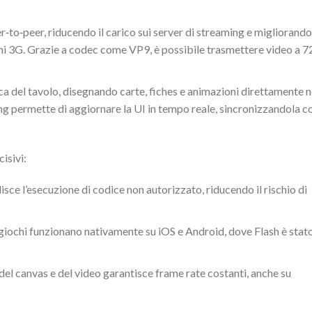
o‑peer, riducendo il carico sui server di streaming e migliorando
ni 3G. Grazie a codec come VP9, è possibile trasmettere video a 
ca del tavolo, disegnando carte, fiches e animazioni direttamente n
ing permette di aggiornare la UI in tempo reale, sincronizzandola co
isivi:
sce l’esecuzione di codice non autorizzato, riducendo il rischio di
 giochi funzionano nativamente su iOS e Android, dove Flash è stat
el canvas e del video garantisce frame rate costanti, anche su