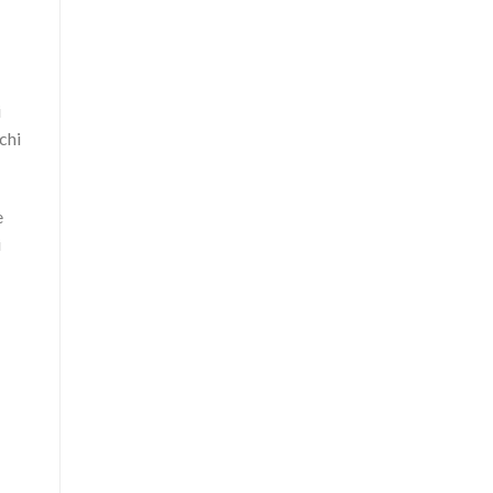
i
chi
e
i