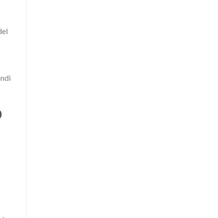
del
indi
0