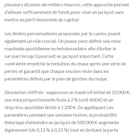
plusieurs dizaines de milliers d’euros), cette approche permet
d’allouer suffisamment de fonds pour viser un jackpot sans
mettre en péril l’ensemble du capital.
Les limites personnalisées proposées par le casino jouent
également un rôle crucial. Un joueur peut définir une mise
maximale quotidienne ou hebdomadaire afin d’éviter le
sur‑pari lorsqu’il poursuit un jackpot important. Cette
contrainte empêche la tentation du chase après une série de
pertes et garantit que chaque session reste dans les
paramètres définis par le plan de gestion du risque.
Simulation chiffrée : supposons un bankroll initial de 20 000 €,
une mise proportionnelle fixée à 2 % (soit 400 €) et un
stop‑loss quotidien limité à 1 200 €. En appliquant ces
paramètres pendant une semaine festive, la probabilité
théorique d’atteindre un jackpot de 500 000 € augmente
légèrement (de 0,12 % à 0,15 %) tout en limitant la perte