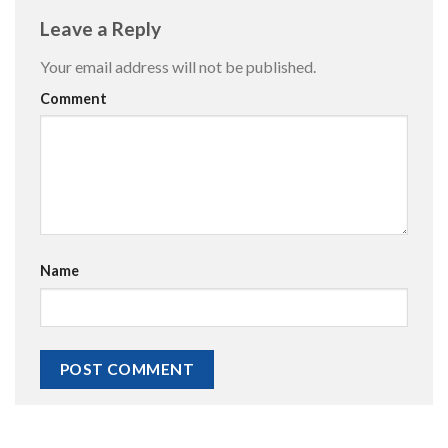
Leave a Reply
Your email address will not be published.
Comment
Name