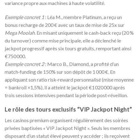
variance propre aux machines à haute volatilité.
Exemple concret 1
: Léa M., membre Platinum, a reçu un
bonus recharge de 200 € avec un taux de mise de 25x sur
Mega Moolah
. En misant uniquement le cash‑back reçu (20 %
du turnover) comme mise principale, elle a déclenché le
jackpot progressif après six tours gratuits, remportant ainsi
€750 000.
Exemple concret 2
: Marco B., Diamond, a profité d’un
match‑funding de 150% sur son dépôt de 1 000 €. En
appliquant son ratio risk‑reward personnalisé (mise moyenne
= bankroll ×1,5%), il a atteint le jackpot €1 020 000 après
trois sessions intensives pendant la période post‑réveillon.
Le rôle des tours exclusifs “VIP Jackpot Night”
Les casinos premium organisent régulièrement des soirées
privées baptisées « VIP Jackpot Night ». Seuls les membres
disposant d’un statut élevé peuvent y accéder ; ils reçoivent