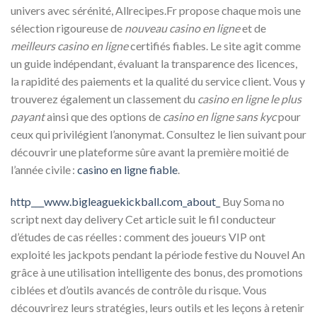
univers avec sérénité, Allrecipes.Fr propose chaque mois une
sélection rigoureuse de
nouveau casino en ligne
et de
meilleurs casino en ligne
certifiés fiables. Le site agit comme
un guide indépendant, évaluant la transparence des licences,
la rapidité des paiements et la qualité du service client. Vous y
trouverez également un classement du
casino en ligne le plus
payant
ainsi que des options de
casino en ligne sans kyc
pour
ceux qui privilégient l’anonymat. Consultez le lien suivant pour
découvrir une plateforme sûre avant la première moitié de
l’année civile :
casino en ligne fiable
.
http___www.bigleaguekickball.com_about_
Buy Soma no
script next day delivery Cet article suit le fil conducteur
d’études de cas réelles : comment des joueurs VIP ont
exploité les jackpots pendant la période festive du Nouvel An
grâce à une utilisation intelligente des bonus, des promotions
ciblées et d’outils avancés de contrôle du risque. Vous
découvrirez leurs stratégies, leurs outils et les leçons à retenir