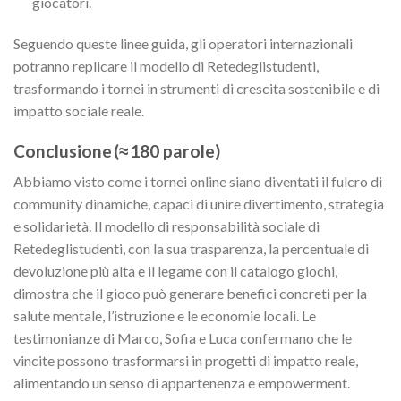
giocatori.
Seguendo queste linee guida, gli operatori internazionali
potranno replicare il modello di Retedeglistudenti,
trasformando i tornei in strumenti di crescita sostenibile e di
impatto sociale reale.
Conclusione (≈ 180 parole)
Abbiamo visto come i tornei online siano diventati il fulcro di
community dinamiche, capaci di unire divertimento, strategia
e solidarietà. Il modello di responsabilità sociale di
Retedeglistudenti, con la sua trasparenza, la percentuale di
devoluzione più alta e il legame con il catalogo giochi,
dimostra che il gioco può generare benefici concreti per la
salute mentale, l’istruzione e le economie locali. Le
testimonianze di Marco, Sofia e Luca confermano che le
vincite possono trasformarsi in progetti di impatto reale,
alimentando un senso di appartenenza e empowerment.