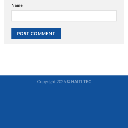
Name
Copyright 2026 ©
HAITI TEC