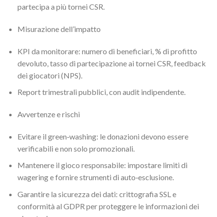
partecipa a più tornei CSR.
Misurazione dell’impatto
KPI da monitorare: numero di beneficiari, % di profitto
devoluto, tasso di partecipazione ai tornei CSR, feedback
dei giocatori (NPS).
Report trimestrali pubblici, con audit indipendente.
Avvertenze e rischi
Evitare il green‑washing: le donazioni devono essere
verificabili e non solo promozionali.
Mantenere il gioco responsabile: impostare limiti di
wagering e fornire strumenti di auto‑esclusione.
Garantire la sicurezza dei dati: crittografia SSL e
conformità al GDPR per proteggere le informazioni dei