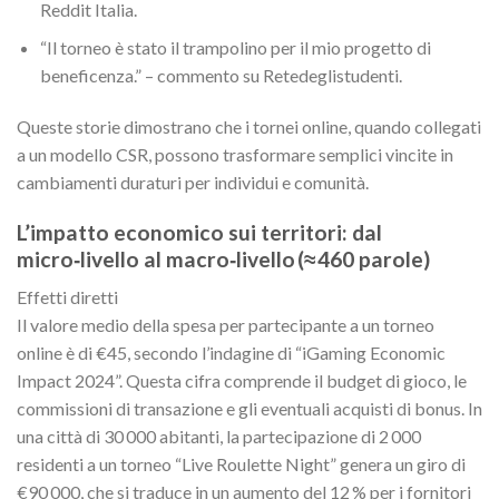
Reddit Italia.
“Il torneo è stato il trampolino per il mio progetto di
beneficenza.” – commento su Retedeglistudenti.
Queste storie dimostrano che i tornei online, quando collegati
a un modello CSR, possono trasformare semplici vincite in
cambiamenti duraturi per individui e comunità.
L’impatto economico sui territori: dal
micro‑livello al macro‑livello (≈ 460 parole)
Effetti diretti
Il valore medio della spesa per partecipante a un torneo
online è di €45, secondo l’indagine di “iGaming Economic
Impact 2024”. Questa cifra comprende il budget di gioco, le
commissioni di transazione e gli eventuali acquisti di bonus. In
una città di 30 000 abitanti, la partecipazione di 2 000
residenti a un torneo “Live Roulette Night” genera un giro di
€90 000, che si traduce in un aumento del 12 % per i fornitori