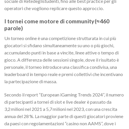
sociale di Retedeglistudenti, fino alle best practice per gli
operatori che vogliono replicare questo approccio.
I tornei come motore di community (≈ 460
parole)
Un torneo online è una competizione strutturata in cui più
giocatori si sfidano simultaneamente su uno o più giochi,
accumulando punti in base a vincite, linee attive o tempo di
gioco. A differenza delle sessioni singole, dove il risultato è
personale, il torneo introduce una classifica condivisa, una
leaderboard in tempo reale e premi collettivi che incentivano
la partecipazione di massa.
Secondo il report “European iGaming Trends 2024”, il numero
di partecipanti a tornei di slot e live dealer è passato da
3,2 milioni nel 2021 a 5,7 milioni nel 2023, con una crescita
annua del 28 %. La maggior parte di questi giocatori proviene
da paesi con regolamentazioni “casino non AAMS”, dove i