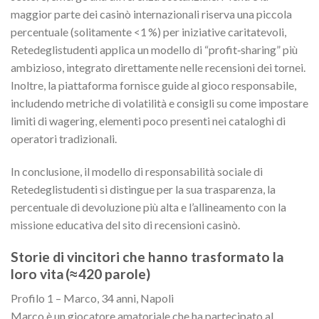
maggior parte dei casinò internazionali riserva una piccola
percentuale (solitamente <1 %) per iniziative caritatevoli,
Retedeglistudenti applica un modello di “profit‑sharing” più
ambizioso, integrato direttamente nelle recensioni dei tornei.
Inoltre, la piattaforma fornisce guide al gioco responsabile,
includendo metriche di volatilità e consigli su come impostare
limiti di wagering, elementi poco presenti nei cataloghi di
operatori tradizionali.
In conclusione, il modello di responsabilità sociale di
Retedeglistudenti si distingue per la sua trasparenza, la
percentuale di devoluzione più alta e l’allineamento con la
missione educativa del sito di recensioni casinò.
Storie di vincitori che hanno trasformato la
loro vita (≈ 420 parole)
Profilo 1 – Marco, 34 anni, Napoli
Marco è un giocatore amatoriale che ha partecipato al