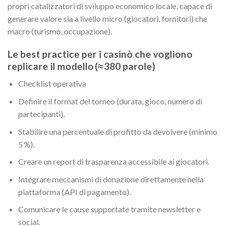
propri catalizzatori di sviluppo economico locale, capace di
generare valore sia a livello micro (giocatori, fornitori) che
macro (turismo, occupazione).
Le best practice per i casinò che vogliono
replicare il modello (≈ 380 parole)
Checklist operativa
Definire il format del torneo (durata, gioco, numero di
partecipanti).
Stabilire una percentuale di profitto da devolvere (minimo
5 %).
Creare un report di trasparenza accessibile ai giocatori.
Integrare meccanismi di donazione direttamente nella
piattaforma (API di pagamento).
Comunicare le cause supportate tramite newsletter e
social.