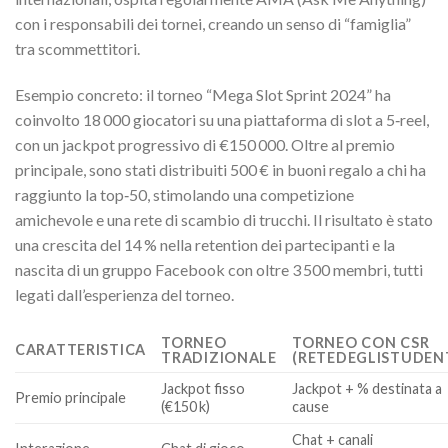
con i responsabili dei tornei, creando un senso di “famiglia”
tra scommettitori.
Esempio concreto: il torneo “Mega Slot Sprint 2024” ha
coinvolto 18 000 giocatori su una piattaforma di slot a 5‑reel,
con un jackpot progressivo di €150 000. Oltre al premio
principale, sono stati distribuiti 500 € in buoni regalo a chi ha
raggiunto la top‑50, stimolando una competizione
amichevole e una rete di scambio di trucchi. Il risultato è stato
una crescita del 14 % nella retention dei partecipanti e la
nascita di un gruppo Facebook con oltre 3 500 membri, tutti
legati dall’esperienza del torneo.
TORNEO
TORNEO CON CSR
CARATTERISTICA
TRADIZIONALE
(RETEDEGLISTUDENT
Jackpot fisso
Jackpot + % destinata a
Premio principale
(€150 k)
cause
Chat + canali