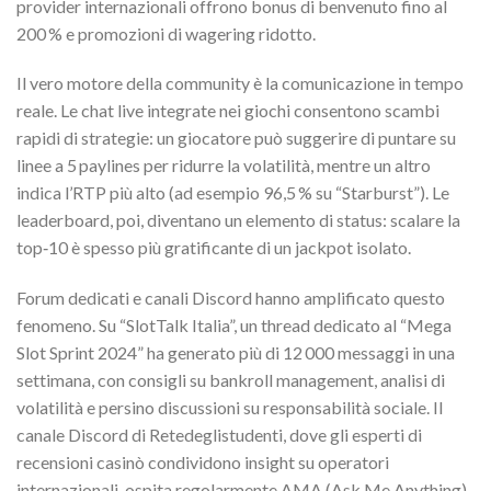
provider internazionali offrono bonus di benvenuto fino al
200 % e promozioni di wagering ridotto.
Il vero motore della community è la comunicazione in tempo
reale. Le chat live integrate nei giochi consentono scambi
rapidi di strategie: un giocatore può suggerire di puntare su
linee a 5 paylines per ridurre la volatilità, mentre un altro
indica l’RTP più alto (ad esempio 96,5 % su “Starburst”). Le
leaderboard, poi, diventano un elemento di status: scalare la
top‑10 è spesso più gratificante di un jackpot isolato.
Forum dedicati e canali Discord hanno amplificato questo
fenomeno. Su “SlotTalk Italia”, un thread dedicato al “Mega
Slot Sprint 2024” ha generato più di 12 000 messaggi in una
settimana, con consigli su bankroll management, analisi di
volatilità e persino discussioni su responsabilità sociale. Il
canale Discord di Retedeglistudenti, dove gli esperti di
recensioni casinò condividono insight su operatori
internazionali, ospita regolarmente AMA (Ask Me Anything)