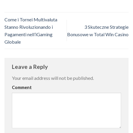
Come i Tornei Multivaluta
Stanno Rivoluzionando i
3 Skuteczne Strategie
Pagamenti nell’iGaming
Bonusowe w Total Win Casino
Globale
Leave a Reply
Your email address will not be published.
Comment