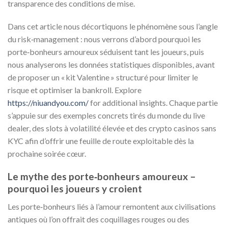
transparence des conditions de mise.
Dans cet article nous décortiquons le phénomène sous l’angle
du risk‑management : nous verrons d’abord pourquoi les
porte‑bonheurs amoureux séduisent tant les joueurs, puis
nous analyserons les données statistiques disponibles, avant
de proposer un « kit Valentine » structuré pour limiter le
risque et optimiser la bankroll. Explore
https://niuandyou.com/
for additional insights. Chaque partie
s’appuie sur des exemples concrets tirés du monde du live
dealer, des slots à volatilité élevée et des crypto casinos sans
KYC afin d’offrir une feuille de route exploitable dès la
prochaine soirée cœur.
Le mythe des porte‑bonheurs amoureux –
pourquoi les joueurs y croient
Les porte‑bonheurs liés à l’amour remontent aux civilisations
antiques où l’on offrait des coquillages rouges ou des