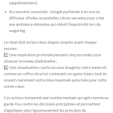
supplémentaire).
Accessoires sensoriels : bougie parfumée à la rose ou
diffuseur d’huiles essentielles citron‑verveine pour créer
une ambiance détendue qui réduit l’impulsivité lors du
wagering.
Le rituel doit inclure deux étapes simples avant chaque
session :
1️⃣ Une respiration profonde pendant cinq secondes pour
abaisser le niveau d’adrénaline ;
2️⃣ Une visualisation courte où vous imaginez votre bankroll
comme un coffre sécurisé contenant vos gains futurs tout en
voyant clairement votre mise maximale autorisée pour cette
soirée cœur.
Ces actions instaurent une routine mentale qui agit comme un
garde‑fou contre les décisions précipitées et permettent
d’appliquer plus rigoureusement les principes du