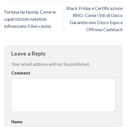
Black Friday e Certificazione
Fortuna da tavola: Come le
RNG: Come i Siti di Gioco
superstizioni natalizie
Garantiscono Gioco Equo e
influenzano il live‑casino
Offrono Cashback
Leave a Reply
Your email address will not be published.
Comment
Name