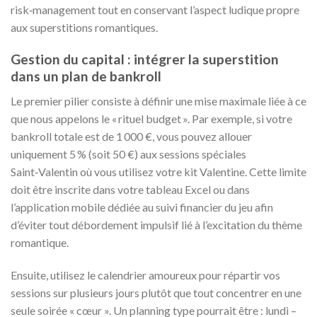
risk‑management tout en conservant l’aspect ludique propre
aux superstitions romantiques.
Gestion du capital : intégrer la superstition
dans un plan de bankroll
Le premier pilier consiste à définir une mise maximale liée à ce
que nous appelons le « rituel budget ». Par exemple, si votre
bankroll totale est de 1 000 €, vous pouvez allouer
uniquement 5 % (soit 50 €) aux sessions spéciales
Saint‑Valentin où vous utilisez votre kit Valentine. Cette limite
doit être inscrite dans votre tableau Excel ou dans
l’application mobile dédiée au suivi financier du jeu afin
d’éviter tout débordement impulsif lié à l’excitation du thème
romantique.
Ensuite, utilisez le calendrier amoureux pour répartir vos
sessions sur plusieurs jours plutôt que tout concentrer en une
seule soirée « cœur ». Un planning type pourrait être : lundi –