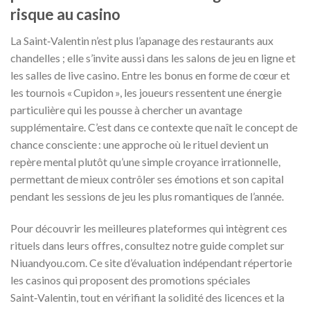
risque au casino
La Saint‑Valentin n’est plus l’apanage des restaurants aux
chandelles ; elle s’invite aussi dans les salons de jeu en ligne et
les salles de live casino. Entre les bonus en forme de cœur et
les tournois « Cupidon », les joueurs ressentent une énergie
particulière qui les pousse à chercher un avantage
supplémentaire. C’est dans ce contexte que naît le concept de
chance consciente : une approche où le rituel devient un
repère mental plutôt qu’une simple croyance irrationnelle,
permettant de mieux contrôler ses émotions et son capital
pendant les sessions de jeu les plus romantiques de l’année.
Pour découvrir les meilleures plateformes qui intègrent ces
rituels dans leurs offres, consultez notre guide complet sur
Niuandyou.com. Ce site d’évaluation indépendant répertorie
les casinos qui proposent des promotions spéciales
Saint‑Valentin, tout en vérifiant la solidité des licences et la