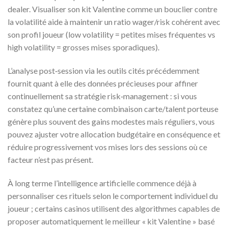
dealer. Visualiser son kit Valentine comme un bouclier contre
la volatilité aide à maintenir un ratio wager/risk cohérent avec
son profil joueur (low volatility = petites mises fréquentes vs
high volatility = grosses mises sporadiques).
L’analyse post‑session via les outils cités précédemment
fournit quant à elle des données précieuses pour affiner
continuellement sa stratégie risk‑management : si vous
constatez qu’une certaine combinaison carte/talent porteuse
génère plus souvent des gains modestes mais réguliers, vous
pouvez ajuster votre allocation budgétaire en conséquence et
réduire progressivement vos mises lors des sessions où ce
facteur n’est pas présent.
À long terme l’intelligence artificielle commence déjà à
personnaliser ces rituels selon le comportement individuel du
joueur ; certains casinos utilisent des algorithmes capables de
proposer automatiquement le meilleur « kit Valentine » basé