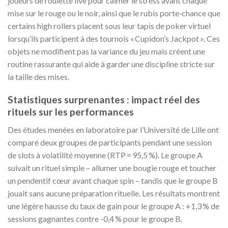
joueurs de roulette live pour calmer le stress avant chaque
mise sur le rouge ou le noir, ainsi que le rubis porte‑chance que
certains high rollers placent sous leur tapis de poker virtuel
lorsqu’ils participent à des tournois « Cupidon’s Jackpot ». Ces
objets ne modifient pas la variance du jeu mais créent une
routine rassurante qui aide à garder une discipline stricte sur
la taille des mises.
Statistiques surprenantes : impact réel des
rituels sur les performances
Des études menées en laboratoire par l’Université de Lille ont
comparé deux groupes de participants pendant une session
de slots à volatilité moyenne (RTP = 95,5 %). Le groupe A
suivait un rituel simple – allumer une bougie rouge et toucher
un pendentif cœur avant chaque spin – tandis que le groupe B
jouait sans aucune préparation rituelle. Les résultats montrent
une légère hausse du taux de gain pour le groupe A : +1,3 % de
sessions gagnantes contre -0,4 % pour le groupe B.