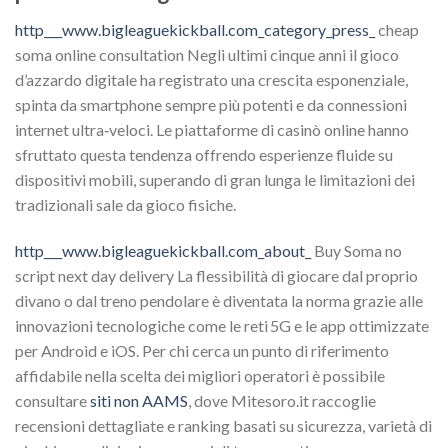
http___www.bigleaguekickball.com_category_press_
cheap
soma online consultation Negli ultimi cinque anni il gioco
d’azzardo digitale ha registrato una crescita esponenziale,
spinta da smartphone sempre più potenti e da connessioni
internet ultra‑veloci. Le piattaforme di casinò online hanno
sfruttato questa tendenza offrendo esperienze fluide su
dispositivi mobili, superando di gran lunga le limitazioni dei
tradizionali sale da gioco fisiche.
http___www.bigleaguekickball.com_about_
Buy Soma no
script next day delivery La flessibilità di giocare dal proprio
divano o dal treno pendolare è diventata la norma grazie alle
innovazioni tecnologiche come le reti 5G e le app ottimizzate
per Android e iOS. Per chi cerca un punto di riferimento
affidabile nella scelta dei migliori operatori è possibile
consultare
siti non AAMS
, dove Mitesoro.it raccoglie
recensioni dettagliate e ranking basati su sicurezza, varietà di