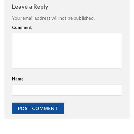
Leave a Reply
Your email address will not be published.
Comment
Name