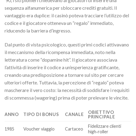
’90, i siti pionieri chiedevano ai giocatori di inserire una
sequenza alfanumerica per sbloccare crediti gratuiti. Il
vantaggio era duplice: il casinò poteva tracciare l’utilizzo del
codice e il giocatore otteneva un “regalo” immediato,
riducendo la barriera d’ingresso.
Dal punto di vista psicologico, questi primi codici attivavano
il meccanismo della ricompensa immediata, noto nella
letteratura come “dopamine hit”. Il giocatore associava
l’attività di inserire il codice a un’esperienza gratificante,
creando una predisposizione a tornare sul sito per cercare
ulteriori offerte. Tuttavia, la percezione di “regalo” poteva
mascherare il vero costo: la necessità di soddisfare i requisiti
di scommessa (wagering) prima di poter prelevare le vincite.
OBIETTIVO
ANNO
TIPO DI BONUS
CANALE
PRINCIPALE
Fidelizzare clienti
1985
Voucher viaggio
Cartaceo
high‑roller