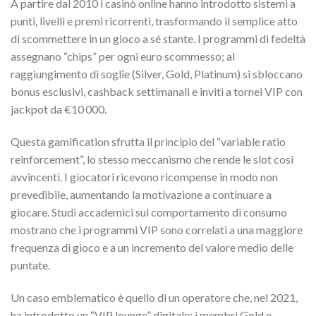
A partire dal 2010 i casinò online hanno introdotto sistemi a
punti, livelli e premi ricorrenti, trasformando il semplice atto
di scommettere in un gioco a sé stante. I programmi di fedeltà
assegnano “chips” per ogni euro scommesso; al
raggiungimento di soglie (Silver, Gold, Platinum) si sbloccano
bonus esclusivi, cashback settimanali e inviti a tornei VIP con
jackpot da €10 000.
Questa gamification sfrutta il principio del “variable ratio
reinforcement”, lo stesso meccanismo che rende le slot così
avvincenti. I giocatori ricevono ricompense in modo non
prevedibile, aumentando la motivazione a continuare a
giocare. Studi accademici sul comportamento di consumo
mostrano che i programmi VIP sono correlati a una maggiore
frequenza di gioco e a un incremento del valore medio delle
puntate.
Un caso emblematico è quello di un operatore che, nel 2021,
ha introdotto un “VIP lounge” digitale: i membri Gold e