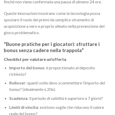
finché non viene confermata una pausa di almeno 24 ore.
Queste innovazioni mostrano come la tecnologia possa
spostare il ruolo dei premi da semplice strumento di
acquisizione a vero e proprio alleato nella prevenzione del
gioco problematico.
“Buone pratiche per i giocatori: sfruttare i
bonus senza cadere nella trappola”
Checklist per valutare un’offerta
Importo del bonus
: è proporzionato al deposito
richiesto?
Rollover
: quanti volte devo scommettere l’importo del
bonus? (idealmente ≤ 20x).
Scadenza
: il periodo di validità è superiore a 7 giorni?
Limiti di vincita
: esistono soglie che riducono il valore
reale del bonus?