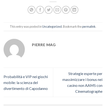
This entry was posted in
Uncategorized
. Bookmark the
permalink
.
PIERRE MAG
Strategie esperte per
Probabilità e VIP nei giochi
massimizzare i bonus nei
mobile: la scienza del
casino non AAMS con
divertimento di Capodanno
Cinematographe