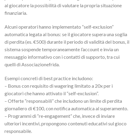
al giocatore la possibilità di valutare la propria situazione
finanziaria.
Alcuni operatori hanno implementato “self‑exclusion”
automatica legata al bonus: se il giocatore supera una soglia
di perdita (es. €500) durante il periodo di validità del bonus, il
sistema sospende temporaneamente l’account e invia un
messaggio informativo con i contatti di supporto, tra cui
quelli di Associazionefrida.
Esempi concreti di best practice includono:
– Bonus con requisito di wagering limitato a 20x per i
giocatori che hanno attivato il “self‑exclusion”.
– Offerte “responsabili” che includono un limite di perdita
giornaliero di €100, con notifica automatica al superamento.
– Programmi di “re‑engagement” che, invece di inviare
ulteriori incentivi, propongono contenuti educativi sul gioco
responsabile.