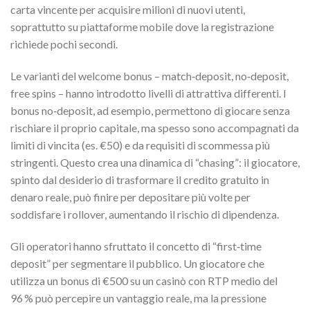
carta vincente per acquisire milioni di nuovi utenti,
soprattutto su piattaforme mobile dove la registrazione
richiede pochi secondi.
Le varianti del welcome bonus – match‑deposit, no‑deposit,
free spins – hanno introdotto livelli di attrattiva differenti. I
bonus no‑deposit, ad esempio, permettono di giocare senza
rischiare il proprio capitale, ma spesso sono accompagnati da
limiti di vincita (es. €50) e da requisiti di scommessa più
stringenti. Questo crea una dinamica di “chasing”: il giocatore,
spinto dal desiderio di trasformare il credito gratuito in
denaro reale, può finire per depositare più volte per
soddisfare i rollover, aumentando il rischio di dipendenza.
Gli operatori hanno sfruttato il concetto di “first‑time
deposit” per segmentare il pubblico. Un giocatore che
utilizza un bonus di €500 su un casinò con RTP medio del
96 % può percepire un vantaggio reale, ma la pressione