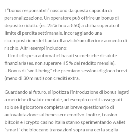
I “bonus responsabili” nascono da questa capacità di
personalizzazione. Un operatore può offrire un bonus di
deposito ridotto (es. 25 % fino a €50) a chi ha superato il
limite di perdita settimanale, incoraggiando una
ricomposizione del bankroll anziché un ulteriore aumento di
rischio. Altri esempi includono:
– Limiti di spesa automatici basati su metriche di salute
finanziaria (es. non superare il 5 % del reddito mensile).
– Bonus di “well‑being” che premiano sessioni di gioco brevi
(meno di 30 minuti) con crediti extra.
Guardando al futuro, si ipotizza l’introduzione di bonus legati
a metriche di salute mentale, ad esempio crediti assegnati
solo se il giocatore completa un breve questionario di
autovalutazione sul benessere emotivo. Inoltre, i casino
bitcoin e i crypto casino Italia stanno sperimentando wallet
“smart” che bloccano transazioni sopra una certa soglia