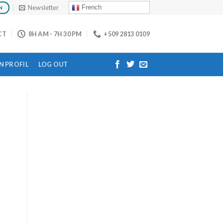
Newsletter
French
N
CT
8H AM - 7H 30 PM
+509 2813 0109
 PROFIL
LOG OUT