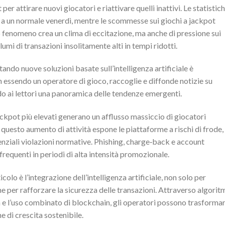
per attirare nuovi giocatori e riattivare quelli inattivi. Le statistic
o a un normale venerdì, mentre le scommesse sui giochi a jackpot
 fenomeno crea un clima di eccitazione, ma anche di pressione sui
mi di transazioni insolitamente alti in tempi ridotti.
ndo nuove soluzioni basate sull’intelligenza artificiale è
n essendo un operatore di gioco, raccoglie e diffonde notizie su
do ai lettori una panoramica delle tendenze emergenti.
jackpot più elevati generano un afflusso massiccio di giocatori
, questo aumento di attività espone le piattaforme a rischi di frode,
enziali violazioni normative. Phishing, charge‑back e account
requenti in periodi di alta intensità promozionale.
colo è l’integrazione dell’intelligenza artificiale, non solo per
e per rafforzare la sicurezza delle transazioni. Attraverso algorit
 e l’uso combinato di blockchain, gli operatori possono trasformare
e di crescita sostenibile.