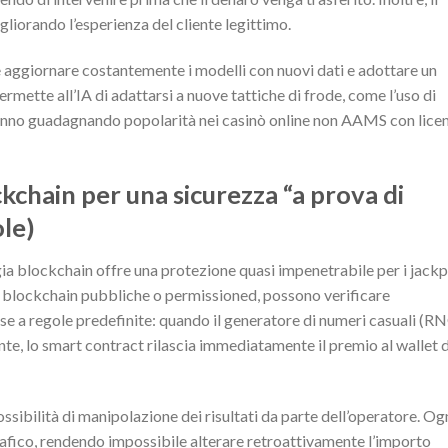
igliorando l’esperienza del cliente legittimo.
 aggiornare costantemente i modelli con nuovi dati e adottare un
rmette all’IA di adattarsi a nuove tattiche di frode, come l’uso di
 stanno guadagnando popolarità nei casinò online non AAMS con lice
ckchain per una sicurezza “a prova di
le)
logia blockchain offre una protezione quasi impenetrabile per i jack
su blockchain pubbliche o permissioned, possono verificare
se a regole predefinite: quando il generatore di numeri casuali (R
e, lo smart contract rilascia immediatamente il premio al wallet 
ssibilità di manipolazione dei risultati da parte dell’operatore. Og
rafico, rendendo impossibile alterare retroattivamente l’importo