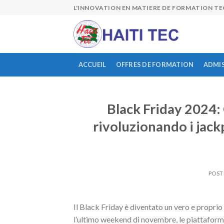
Skip
L'INNOVATION EN MATIERE DE FORMATION T
to
content
ACCUEIL
OFFRES DE FORMATION
ADMI
Black Friday 2024: 
rivoluzionando i jack
POST
Il Black Friday è diventato un vero e proprio
l’ultimo weekend di novembre, le piattaforme