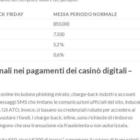
CK FRIDAY
MEDIA PERIODO NORMALE
850.000
7.500
5,2 %
0,6 %
nali nei pagamenti dei casinò digitali –
 online includono phishing mirato, charge‑back indotti e account
messaggi SMS che imitano le comunicazioni ufficiali del sito, induc
ta. Gli ATO, invece, si basano su credenziali rubate per accedere al
otare i fondi. I charge‑back, infine, sono richieste di rimborso
engono che una transazione sia fraudolenta o non autorizzata.
sita €50, ricevi €200 di bonus” aumentano il volume di transazioni,