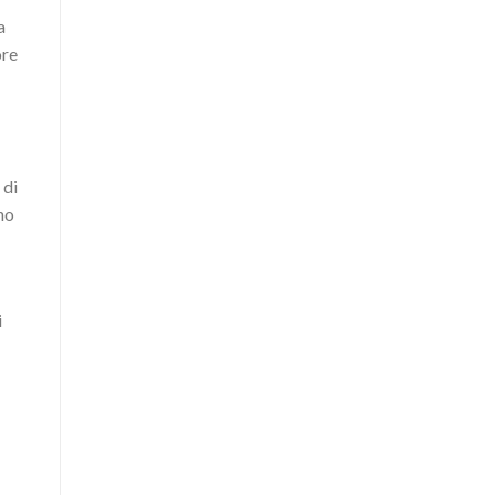
a
ore
 di
no
i