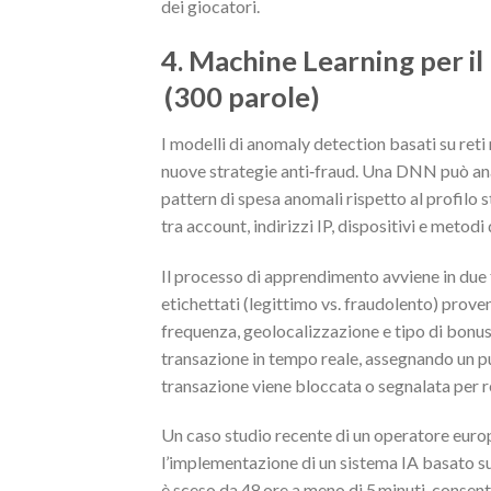
dei giocatori.
4. Machine Learning per il
(300 parole)
I modelli di anomaly detection basati su reti
nuove strategie anti‑fraud. Una DNN può anal
pattern di spesa anomali rispetto al profilo s
tra account, indirizzi IP, dispositivi e meto
Il processo di apprendimento avviene in due f
etichettati (legittimo vs. fraudolento) prove
frequenza, geolocalizzazione e tipo di bonus 
transazione in tempo reale, assegnando un pun
transazione viene bloccata o segnalata per 
Un caso studio recente di un operatore euro
l’implementazione di un sistema IA basato su 
è sceso da 48 ore a meno di 5 minuti, consente