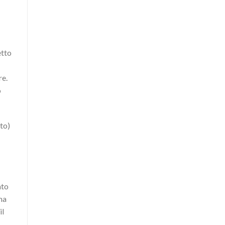
etto
re.
o
ato)
ato
ma
il