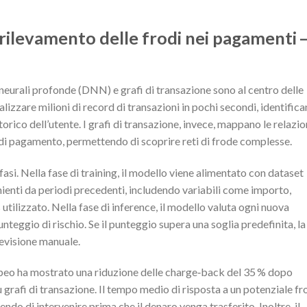
 rilevamento delle frodi nei pagamenti 
 neurali profonde (DNN) e grafi di transazione sono al centro delle
izzare milioni di record di transazioni in pochi secondi, identific
torico dell’utente. I grafi di transazione, invece, mappano le relazio
di di pagamento, permettendo di scoprire reti di frode complesse.
asi. Nella fase di training, il modello viene alimentato con dataset
nienti da periodi precedenti, includendo variabili come importo,
utilizzato. Nella fase di inference, il modello valuta ogni nuova
teggio di rischio. Se il punteggio supera una soglia predefinita, la
revisione manuale.
peo ha mostrato una riduzione delle charge‑back del 35 % dopo
grafi di transazione. Il tempo medio di risposta a un potenziale fr
ndo di intervenire prima che il denaro venga trasferito. Inoltre, il