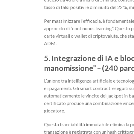
tasso di falsi positivi è diminuito del 22 %, m
Per massimizzare l’efficacia, è fondamentale
approccio di “continuous learning”. Questo pe
carte virtuali o wallet di criptovalute, che
ADM.
5. Integrazione di IA e blo
manomissione” – (240 paro
L’unione tra intelligenza artificiale e tecno
e i pagamenti. Gli smart contract, eseguiti 
automaticamente le vincite dei jackpot in ba
certificato produce una combinazione vincent
giocatore.
Questa tracciabilità immutabile elimina la po
transazione è registrata con un hash crittog