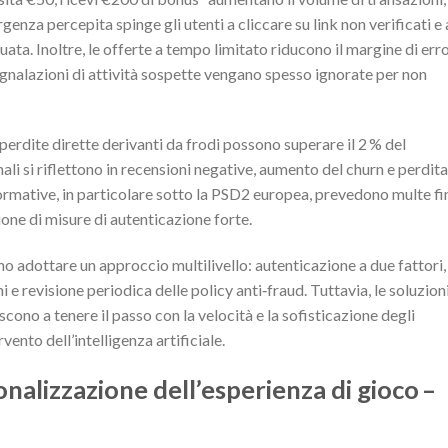
urgenza percepita spinge gli utenti a cliccare su link non verificati e 
guata. Inoltre, le offerte a tempo limitato riducono il margine di err
 segnalazioni di attività sospette vengano spesso ignorate per non
e perdite dirette derivanti da frodi possono superare il 2 % del
li si riflettono in recensioni negative, aumento del churn e perdita
normative, in particolare sotto la PSD2 europea, prevedono multe fi
one di misure di autenticazione forte.
ono adottare un approccio multilivello: autenticazione a due fattori,
e revisione periodica delle policy anti‑fraud. Tuttavia, le soluzion
scono a tenere il passo con la velocità e la sofisticazione degli
ento dell’intelligenza artificiale.
nalizzazione dell’esperienza di gioco –