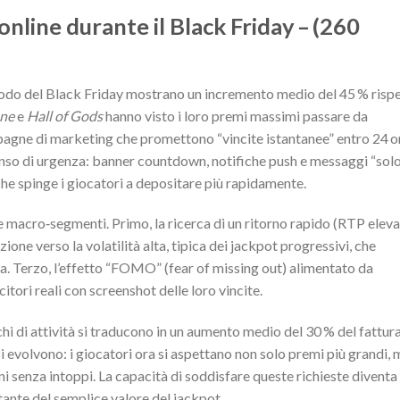
online durante il Black Friday – (260
eriodo del Black Friday mostrano un incremento medio del 45 % risp
ne
e
Hall of Gods
hanno visto i loro premi massimi passare da
ampagne di marketing che promettono “vincite istantanee” entro 24 o
enso di urgenza: banner countdown, notifiche push e messaggi “sol
he spinge i giocatori a depositare più rapidamente.
re macro‑segmenti. Primo, la ricerca di un ritorno rapido (RTP elev
zione verso la volatilità alta, tipica dei jackpot progressivi, che
a. Terzo, l’effetto “FOMO” (fear of missing out) alimentato da
ori reali con screenshot delle loro vincite.
cchi di attività si traducono in un aumento medio del 30 % del fattur
si evolvono: i giocatori ora si aspettano non solo premi più grandi, 
 senza intoppi. La capacità di soddisfare queste richieste diventa 
tante del semplice valore del jackpot.