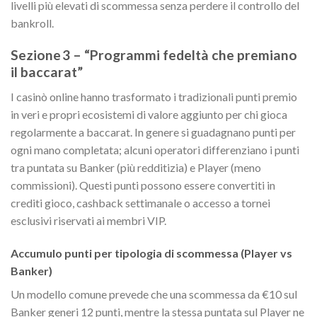
livelli più elevati di scommessa senza perdere il controllo del
bankroll.
Sezione 3 – “Programmi fedeltà che premiano
il baccarat”
I casinò online hanno trasformato i tradizionali punti premio
in veri e propri ecosistemi di valore aggiunto per chi gioca
regolarmente a baccarat. In genere si guadagnano punti per
ogni mano completata; alcuni operatori differenziano i punti
tra puntata su Banker (più redditizia) e Player (meno
commissioni). Questi punti possono essere convertiti in
crediti gioco, cashback settimanale o accesso a tornei
esclusivi riservati ai membri VIP.
Accumulo punti per tipologia di scommessa (Player vs
Banker)
Un modello comune prevede che una scommessa da €10 sul
Banker generi 12 punti, mentre la stessa puntata sul Player ne