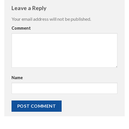
Leave a Reply
Your email address will not be published.
Comment
Name