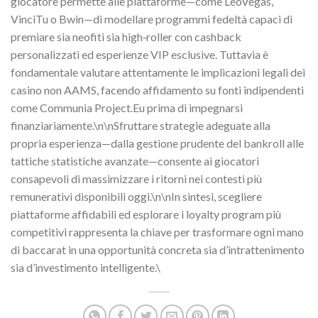
giocatore permette alle piattaforme—come LeoVegas,
VinciTu o Bwin—di modellare programmi fedeltà capaci di
premiare sia neofiti sia high‑roller con cashback
personalizzati ed esperienze VIP esclusive. Tuttavia è
fondamentale valutare attentamente le implicazioni legali dei
casino non AAMS, facendo affidamento su fonti indipendenti
come Communia Project.Eu prima di impegnarsi
finanziariamente.\n\nSfruttare strategie adeguate alla
propria esperienza—dalla gestione prudente del bankroll alle
tattiche statistiche avanzate—consente ai giocatori
consapevoli di massimizzare i ritorni nei contesti più
remunerativi disponibili oggi.\n\nIn sintesi, scegliere
piattaforme affidabili ed esplorare i loyalty program più
competitivi rappresenta la chiave per trasformare ogni mano
di baccarat in una opportunità concreta sia d’intrattenimento
sia d’investimento intelligente.\