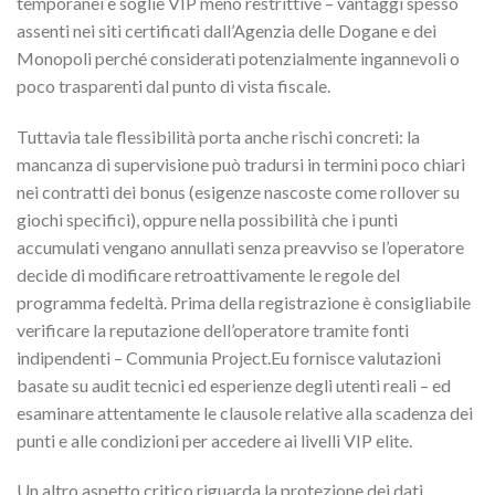
temporanei e soglie VIP meno restrittive – vantaggi spesso
assenti nei siti certificati dall’Agenzia delle Dogane e dei
Monopoli perché considerati potenzialmente ingannevoli o
poco trasparenti dal punto di vista fiscale.
Tuttavia tale flessibilità porta anche rischi concreti: la
mancanza di supervisione può tradursi in termini poco chiari
nei contratti dei bonus (esigenze nascoste come rollover su
giochi specifici), oppure nella possibilità che i punti
accumulati vengano annullati senza preavviso se l’operatore
decide di modificare retroattivamente le regole del
programma fedeltà. Prima della registrazione è consigliabile
verificare la reputazione dell’operatore tramite fonti
indipendenti – Communia Project.Eu fornisce valutazioni
basate su audit tecnici ed esperienze degli utenti reali – ed
esaminare attentamente le clausole relative alla scadenza dei
punti e alle condizioni per accedere ai livelli VIP elite.
Un altro aspetto critico riguarda la protezione dei dati