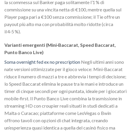
la scommessa sul Banker paga solitamente l’1 % di
commissione su una vincita netta di €100, mentre quella sul
Player paga pari a €100 senza commissione; il Tie offre un
payout più alto ma con probabilità molto ridotte (circa
il 4‑5 %).
Varianti emergenti (Mini‑Baccarat, Speed Baccarat,
Punto Banco Live)
Soma overnight fed ex no prescription
Negli ultimi anni sono
nate versioni ottimizzate per il gioco veloce: Mini‑Baccarat
riduce il numero di mazzi a tre e abbrevia i tempi di decisione;
lo Speed Baccarat elimina le pause tra le mani e introduce un
timer di cinque secondi per ogni puntata, ideale per i giocatori
mobile‑first. Il Punto Banco Live combina la trasmissione in
streaming HD con croupier reali situati in studi dedicati a
Malta o Curacao; piattaforme come LeoVegas o Bwin
offrono tavoli con opzioni di chat integrata, creando
un’esperienza quasi identica a quella del casinò fisico ma