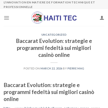
Skip
L'INNOVATION EN MATIERE DE FORMATION TECHNIQUE ET
PROFESSIONNELLE
to
content
UNCATEGORIZED
Baccarat Evolution: strategie e
programmi fedeltà sui migliori
casinò online
POSTED ON
MARCH 22, 2026
BY
PIERRE MAG
Baccarat Evolution: strategie e
programmi fedeltà sui migliori casinò
online