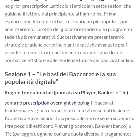
no prior prescription L’articolo si articola in sette sezioni che
guidano il lettore dal principiante al high‑roller. Prima
esploreremo le regole di base e le varianti più popolari, poi
analizzeremo il profilo del giocatore moderno e i programmi
fedeltà più remunerativi. Successivamente presenteremo
strategie pratiche per principianti e tattiche avanzate per i
grandi scommettitori, concludendo con uno sguardo alle
normative offshore e alle tendenze future del baccarat online.
Sezione 1 – “Le basi del Baccarat e la sua
popolarità digitale”
Regole fondamentali (puntata su Player, Banker e Tie)
soma no prescription overnight shipping
Il baccarat
tradizionale si gioca con sei o otto mazzi mescolati insieme;
l’obiettivo è avvicinarsi il più possibile a nove senza superarlo.
I tre possibili esiti sono Player (giocatore), Banker (banco) o
Tie (pareggio), ognuno con una quota diversa di pagamento: