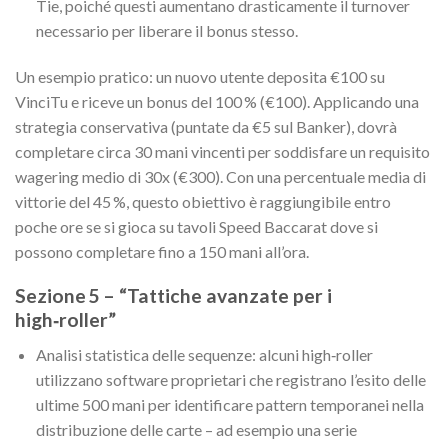
Tie, poiché questi aumentano drasticamente il turnover
necessario per liberare il bonus stesso.
Un esempio pratico: un nuovo utente deposita €100 su
VinciTu e riceve un bonus del 100 % (€100). Applicando una
strategia conservativa (puntate da €5 sul Banker), dovrà
completare circa 30 mani vincenti per soddisfare un requisito
wagering medio di 30x (€300). Con una percentuale media di
vittorie del 45 %, questo obiettivo è raggiungibile entro
poche ore se si gioca su tavoli Speed Baccarat dove si
possono completare fino a 150 mani all’ora.
Sezione 5 – “Tattiche avanzate per i
high‑roller”
Analisi statistica delle sequenze: alcuni high‑roller
utilizzano software proprietari che registrano l’esito delle
ultime 500 mani per identificare pattern temporanei nella
distribuzione delle carte – ad esempio una serie