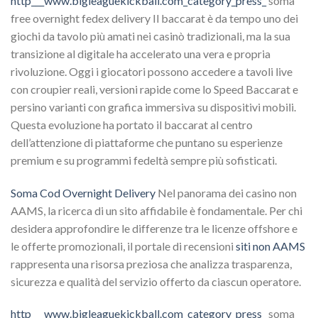
http___www.bigleaguekickball.com_category_press_
soma
free overnight fedex delivery Il baccarat è da tempo uno dei
giochi da tavolo più amati nei casinò tradizionali, ma la sua
transizione al digitale ha accelerato una vera e propria
rivoluzione. Oggi i giocatori possono accedere a tavoli live
con croupier reali, versioni rapide come lo Speed Baccarat e
persino varianti con grafica immersiva su dispositivi mobili.
Questa evoluzione ha portato il baccarat al centro
dell’attenzione di piattaforme che puntano su esperienze
premium e su programmi fedeltà sempre più sofisticati.
Soma Cod Overnight Delivery
Nel panorama dei casino non
AAMS, la ricerca di un sito affidabile è fondamentale. Per chi
desidera approfondire le differenze tra le licenze offshore e
le offerte promozionali, il portale di recensioni
siti non AAMS
rappresenta una risorsa preziosa che analizza trasparenza,
sicurezza e qualità del servizio offerto da ciascun operatore.
http___www.bigleaguekickball.com_category_press_
soma