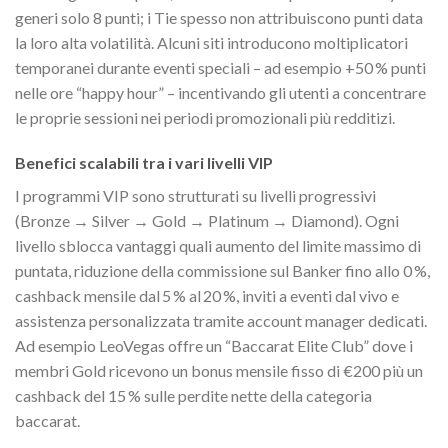
generi solo 8 punti; i Tie spesso non attribuiscono punti data
la loro alta volatilità. Alcuni siti introducono moltiplicatori
temporanei durante eventi speciali – ad esempio +50 % punti
nelle ore “happy hour” – incentivando gli utenti a concentrare
le proprie sessioni nei periodi promozionali più redditizi.
Benefici scalabili tra i vari livelli VIP
I programmi VIP sono strutturati su livelli progressivi
(Bronze → Silver → Gold → Platinum → Diamond). Ogni
livello sblocca vantaggi quali aumento del limite massimo di
puntata, riduzione della commissione sul Banker fino allo 0 %,
cashback mensile dal 5 % al 20 %, inviti a eventi dal vivo e
assistenza personalizzata tramite account manager dedicati.
Ad esempio LeoVegas offre un “Baccarat Elite Club” dove i
membri Gold ricevono un bonus mensile fisso di €200 più un
cashback del 15 % sulle perdite nette della categoria
baccarat.