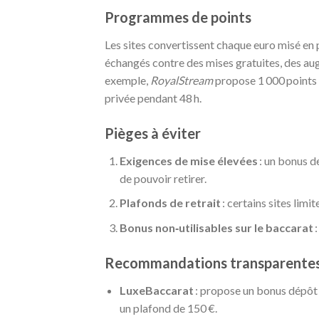
Programmes de points
Les sites convertissent chaque euro misé en 
échangés contre des mises gratuites, des aug
exemple,
RoyalStream
propose 1 000 points =
privée pendant 48 h.
Pièges à éviter
Exigences de mise élevées
: un bonus d
de pouvoir retirer.
Plafonds de retrait
: certains sites limi
Bonus non‑utilisables sur le baccarat
:
Recommandations transparente
LuxeBaccarat
: propose un bonus dépôt 
un plafond de 150 €.