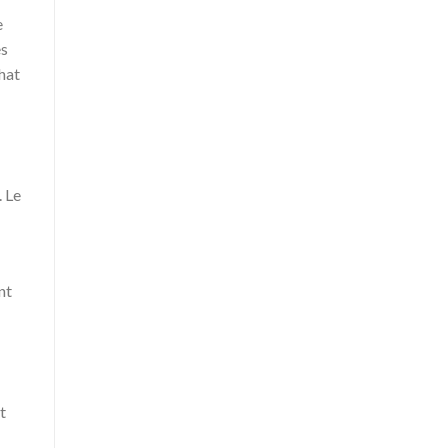
e
ès
hat
. Le
nt
t