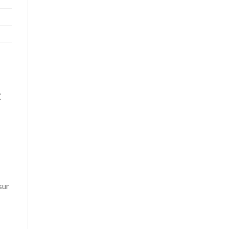
t
sur