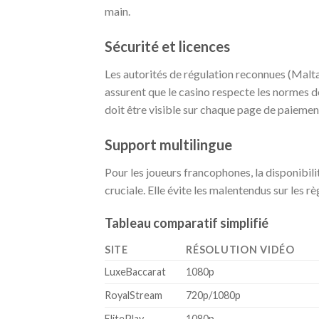
main.
Sécurité et licences
Les autorités de régulation reconnues (Ma
assurent que le casino respecte les normes d
doit être visible sur chaque page de paiemen
Support multilingue
Pour les joueurs francophones, la disponibilit
cruciale. Elle évite les malentendus sur les r
Tableau comparatif simplifié
SITE
RÉSOLUTION VIDÉO
LuxeBaccarat
1080p
RoyalStream
720p/1080p
ElitePlay
1080p