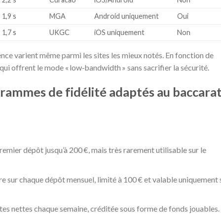
1,9 s
MGA
Android uniquement
Oui
1,7 s
UKGC
iOS uniquement
Non
ence varient même parmi les sites les mieux notés. En fonction de
qui offrent le mode « low‑bandwidth » sans sacrifier la sécurité.
grammes de fidélité adaptés au baccara
emier dépôt jusqu’à 200 €, mais très rarement utilisable sur le
e sur chaque dépôt mensuel, limité à 100 € et valable uniquement 
ertes nettes chaque semaine, créditée sous forme de fonds jouables.