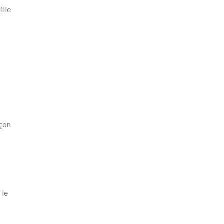
ille
açon
 le