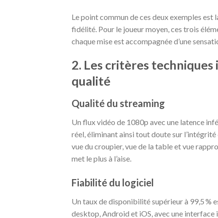
Le point commun de ces deux exemples est la
fidélité. Pour le joueur moyen, ces trois élém
chaque mise est accompagnée d’une sensatio
2. Les critères techniques
qualité
Qualité du streaming
Un flux vidéo de 1080p avec une latence infé
réel, éliminant ainsi tout doute sur l’intégri
vue du croupier, vue de la table et vue rappr
met le plus à l’aise.
Fiabilité du logiciel
Un taux de disponibilité supérieur à 99,5 % e
desktop, Android et iOS, avec une interface in