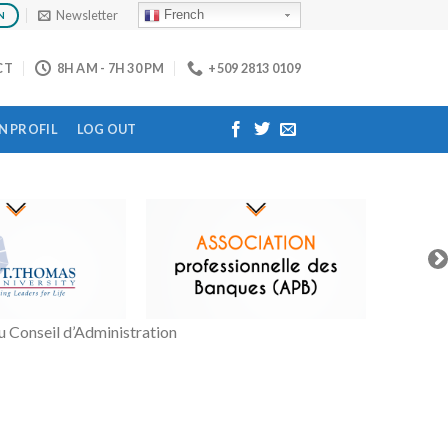
Newsletter
French
N
CT
8H AM - 7H 30 PM
+509 2813 0109
 PROFIL
LOG OUT
 Conseil d’Administration