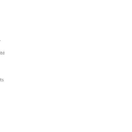
.
ité
ts