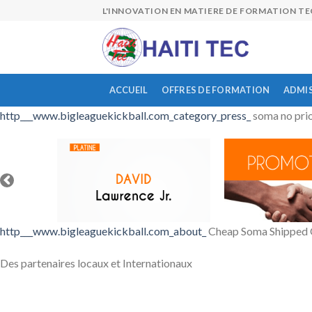
Skip
L'INNOVATION EN MATIERE DE FORMATION T
to
content
ACCUEIL
OFFRES DE FORMATION
ADMI
http___www.bigleaguekickball.com_category_press_
soma no prio
http___www.bigleaguekickball.com_about_
Cheap Soma Shipped Ov
Des partenaires locaux et Internationaux