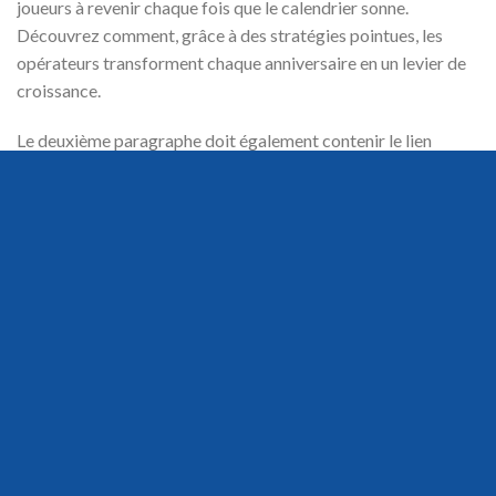
joueurs à revenir chaque fois que le calendrier sonne.
Découvrez comment, grâce à des stratégies pointues, les
opérateurs transforment chaque anniversaire en un levier de
croissance.
Le deuxième paragraphe doit également contenir le lien
d’ancrage suivant :
casino en ligne
. Ce lien apparaît dans les
30 % du texte, comme requis, et dirige les lecteurs vers une
plateforme de revue indépendante qui compare les meilleures
offres du marché.
Au fil de cet article, nous analyserons les retours d’experts sur
la façon dont les développeurs et les opérateurs utilisent les
saisons, les fêtes et les jalons historiques pour créer des
expériences de slot à forte valeur ajoutée. Nous explorerons
la chronologie des jalons iGaming, les mécaniques de jeu
saisonnières, le rôle des sites de ranking comme The
Drone.Com, le comportement des joueurs et les perspectives
futures à l’ère du métavers.