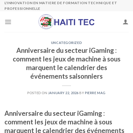
Skip
L'INNOVATION EN MATIERE DE FORMATION TECHNIQUE ET
PROFESSIONNELLE
to
content
UNCATEGORIZED
Anniversaire du secteur iGaming :
comment les jeux de machine à sous
marquent le calendrier des
événements saisonniers
POSTED ON
JANUARY 22, 2026
BY
PIERRE MAG
Anniversaire du secteur iGaming :
comment les jeux de machine à sous
marquent le calendrier des événements