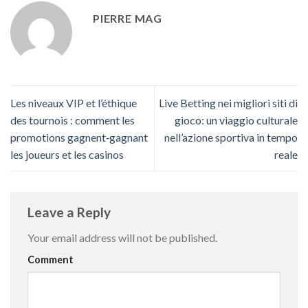
PIERRE MAG
Les niveaux VIP et l’éthique
Live Betting nei migliori siti di
des tournois : comment les
gioco: un viaggio culturale
promotions gagnent‑gagnant
nell’azione sportiva in tempo
les joueurs et les casinos
reale
Leave a Reply
Your email address will not be published.
Comment