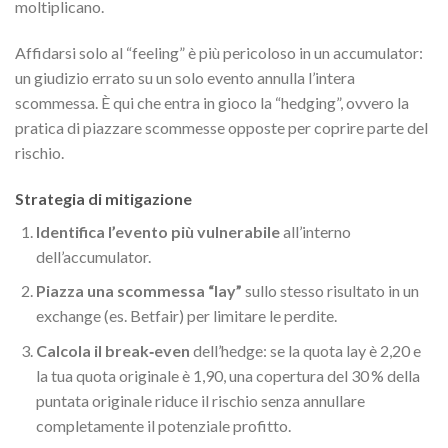
moltiplicano.
Affidarsi solo al “feeling” è più pericoloso in un accumulator:
un giudizio errato su un solo evento annulla l’intera
scommessa. È qui che entra in gioco la “hedging”, ovvero la
pratica di piazzare scommesse opposte per coprire parte del
rischio.
Strategia di mitigazione
Identifica l’evento più vulnerabile
all’interno
dell’accumulator.
Piazza una scommessa “lay”
sullo stesso risultato in un
exchange (es. Betfair) per limitare le perdite.
Calcola il break‑even
dell’hedge: se la quota lay è 2,20 e
la tua quota originale è 1,90, una copertura del 30 % della
puntata originale riduce il rischio senza annullare
completamente il potenziale profitto.