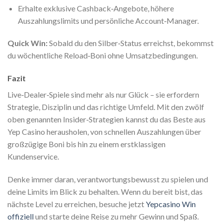
Erhalte exklusive Cashback‑Angebote, höhere
Auszahlungslimits und persönliche Account‑Manager.
Quick Win:
Sobald du den Silber‑Status erreichst, bekommst
du wöchentliche Reload‑Boni ohne Umsatzbedingungen.
Fazit
Live‑Dealer‑Spiele sind mehr als nur Glück – sie erfordern
Strategie, Disziplin und das richtige Umfeld. Mit den zwölf
oben genannten Insider‑Strategien kannst du das Beste aus
Yep Casino herausholen, von schnellen Auszahlungen über
großzügige Boni bis hin zu einem erstklassigen
Kundenservice.
Denke immer daran, verantwortungsbewusst zu spielen und
deine Limits im Blick zu behalten. Wenn du bereit bist, das
nächste Level zu erreichen, besuche jetzt
Yepcasino Win
offiziell
und starte deine Reise zu mehr Gewinn und Spaß.