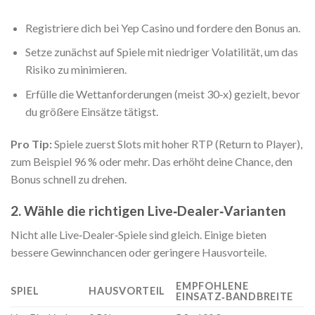
Registriere dich bei Yep Casino und fordere den Bonus an.
Setze zunächst auf Spiele mit niedriger Volatilität, um das
Risiko zu minimieren.
Erfülle die Wettanforderungen (meist 30‑x) gezielt, bevor
du größere Einsätze tätigst.
Pro Tip:
Spiele zuerst Slots mit hoher RTP (Return to Player),
zum Beispiel 96 % oder mehr. Das erhöht deine Chance, den
Bonus schnell zu drehen.
2. Wähle die richtigen Live‑Dealer‑Varianten
Nicht alle Live‑Dealer‑Spiele sind gleich. Einige bieten
bessere Gewinnchancen oder geringere Hausvorteile.
EMPFOHLENE
SPIEL
HAUSVORTEIL
EINSATZ‑BANDBREITE