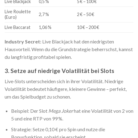
Live Blackjack
0,5 %
5 € – 100 €
Live Roulette
2,7 %
2 € – 50 €
(Euro)
Live Baccarat
1,06 %
10 € – 200 €
Industry Secret:
Live Blackjack hat den niedrigsten
Hausvorteil. Wenn du die Grundstrategie beherrschst, kannst
du langfristig profitabel spielen.
3. Setze auf niedrige Volatilität bei Slots
Live‑Slots unterscheiden sich in ihrer Volatilität. Niedrige
Volatilität bedeutet häufigere, kleinere Gewinne – perfekt,
um das Spielbudget zu schonen.
Beispiel: Der Slot
Mega Joker
hat eine Volatilität von 2 von
5 und eine RTP von 99 %.
Strategie: Setze 0,10 € pro Spin und nutze die
Bonusfunktion, sobald sie erscheint.