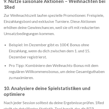
9. Nutze saisonale Aktionen – Weihnachten bei
1Red
Zur Weihnachtszeit laufen spezielle Promotionen: Freispiele,
Einzahlungsboni und exklusive Turniere. Diese Aktionen
erhöhen deine Gewinnchancen, weil sie oft mit reduzierten
Umsatzbedingungen kommen.
Beispiel: Im Dezember gibt es 100 € Bonus ohne
Einzahlung, wenn du dich zwischen dem 1. und 15.
Dezember registrierst.
Pro Tipp: Kombiniere den Weihnachts‑Bonus mit dem
regulären Willkommensbonus, um deine Gesamtguthaben
zu maximieren.
10. Analysiere deine Spielstatistiken und
optimiere
Nach jeder Session solltest du deine Ergebnisse prüfen. 1Red
stellt ein detailliertes Statistik‑Tool bereit, das dir RTP,