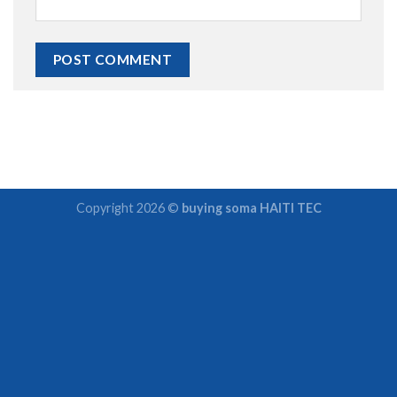
Copyright 2026 ©
buying soma
HAITI TEC