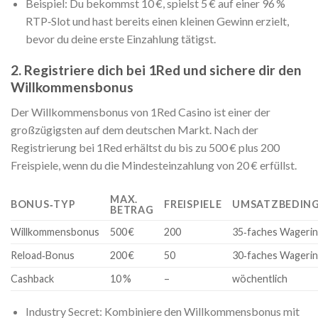
Beispiel: Du bekommst 10 €, spielst 5 € auf einer 96 %
RTP‑Slot und hast bereits einen kleinen Gewinn erzielt,
bevor du deine erste Einzahlung tätigst.
2. Registriere dich bei 1Red und sichere dir den
Willkommensbonus
Der Willkommensbonus von 1Red Casino ist einer der
großzügigsten auf dem deutschen Markt. Nach der
Registrierung bei 1Red erhältst du bis zu 500 € plus 200
Freispiele, wenn du die Mindesteinzahlung von 20 € erfüllst.
MAX.
BONUS‑TYP
FREISPIELE
UMSATZBEDIN
BETRAG
Willkommensbonus
500 €
200
35‑faches Wageri
Reload‑Bonus
200 €
50
30‑faches Wageri
Cashback
10 %
–
wöchentlich
Industry Secret: Kombiniere den Willkommensbonus mit